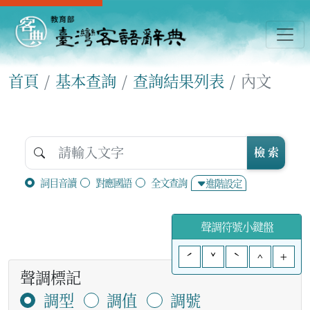
首頁
基本查詢
查詢結果列表
內文
檢 索
詞目音讀
對應國語
全文查詢
進階設定
聲調符號小鍵盤
ˊ
ˇ
ˋ
^
+
聲調標記
調型
調值
調號