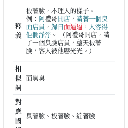
板著臉，不理人的樣子。
例：
阿
禮哥
開店
，
請
著
一
個
臭
釋
面
店員
，
歸日
面逼逼
，
人客
得
佢
攔
淨淨
。
（阿禮哥開店，請
義
了一個臭臉店員，整天板著
臉，客人被他嚇光光。）
相
似
面臭臭
詞
對
應
臭著臉、板著臉、繃著臉
國