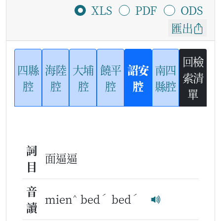
XLS
PDF
ODS
匯出
回檢
四縣
海陸
大埔
饒平
詔安
南四
索清
腔
腔
腔
腔
腔
縣腔
單
詞
面逼逼
目
音
^
ˊ
ˊ
mien
bed
bed
讀