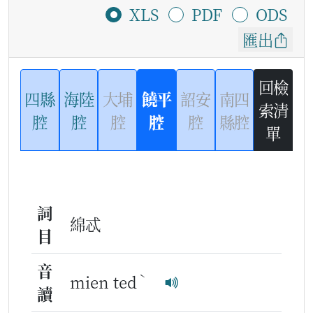
XLS
PDF
ODS
匯出
回檢
四縣
海陸
大埔
饒平
詔安
南四
索清
腔
腔
腔
腔
腔
縣腔
單
詞
綿忒
目
音
ˋ
mien ted
讀