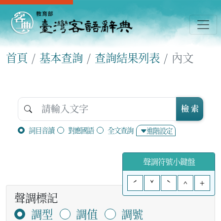
首頁
基本查詢
查詢結果列表
內文
檢 索
詞目音讀
對應國語
全文查詢
進階設定
聲調符號小鍵盤
ˊ
ˇ
ˋ
^
+
聲調標記
調型
調值
調號