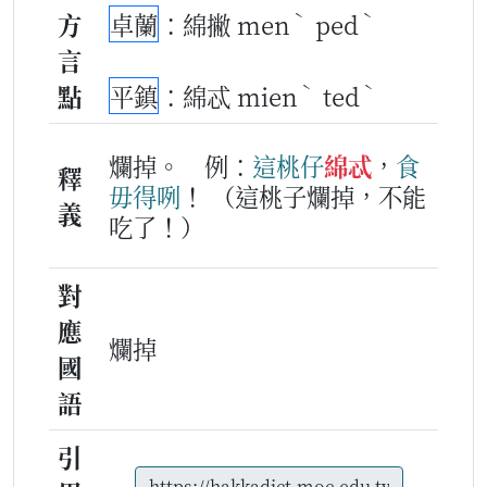
ˋ
ˋ
方
卓蘭
：綿撇 men
ped
言
ˋ
ˋ
點
平鎮
：綿忒 mien
ted
爛掉。
例：
這
桃仔
綿忒
，
食
釋
毋得
咧
！
（這桃子爛掉，不能
義
吃了！）
對
應
爛掉
國
語
引