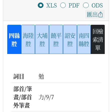
XLS
PDF
ODS
匯出
回檢
四縣
海陸
大埔
饒平
詔安
南四
索清
腔
腔
腔
腔
腔
縣腔
單
詞目
勉
部首/筆
畫/部首
力/9/7
外筆畫