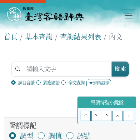
首頁
基本查詢
查詢結果列表
內文
檢 索
詞目音讀
對應國語
全文查詢
進階設定
聲調符號小鍵盤
ˊ
ˇ
ˋ
^
+
聲調標記
調型
調值
調號