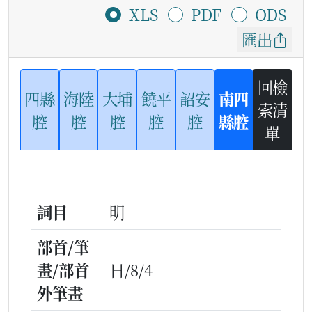
XLS
PDF
ODS
匯出
回檢
四縣
海陸
大埔
饒平
詔安
南四
索清
腔
腔
腔
腔
腔
縣腔
單
詞目
明
部首/筆
畫/部首
日/8/4
外筆畫