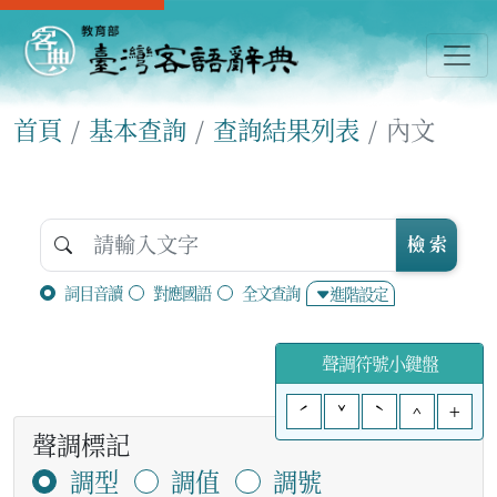
首頁
基本查詢
查詢結果列表
內文
檢 索
詞目音讀
對應國語
全文查詢
進階設定
聲調符號小鍵盤
ˊ
ˇ
ˋ
^
+
聲調標記
調型
調值
調號