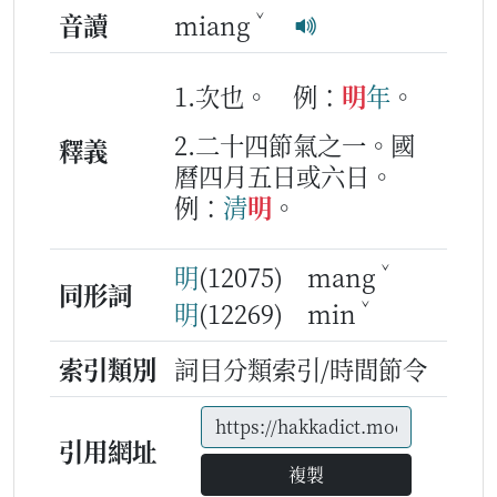
ˇ
音讀
miang
1.次也。
例：
明
年
。
2.二十四節氣之一。國
釋義
曆四月五日或六日。
例：
清
明
。
ˇ
明
(12075) mang
同形詞
ˇ
明
(12269) min
索引類別
詞目分類索引/時間節令
引用網址
複製