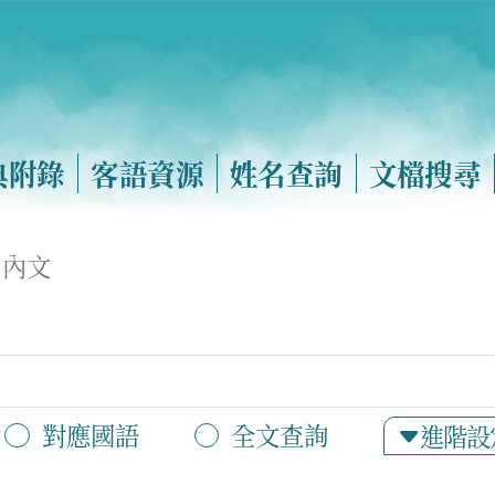
典附錄
客語資源
姓名查詢
文檔搜尋
內文
對應國語
全文查詢
進階設