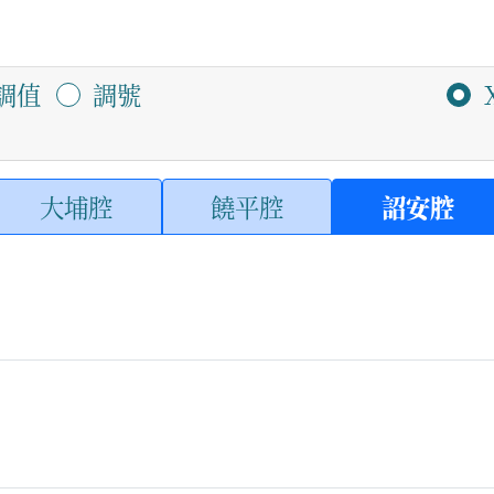
調值
調號
大埔腔
饒平腔
詔安腔