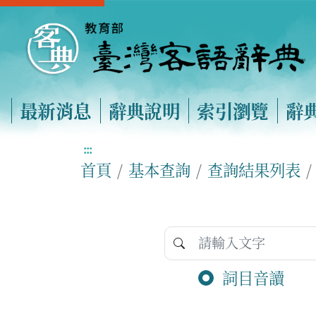
最新消息
辭典說明
索引瀏覽
辭
:::
首頁
基本查詢
查詢結果列表
詞目音讀