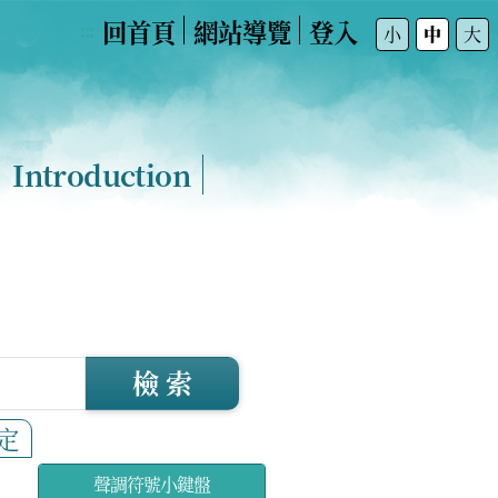
回首頁
網站導覽
登入
:::
小
中
大
Introduction
檢 索
定
聲調符號小鍵盤