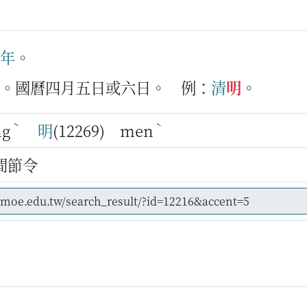
年
。
一。國曆四月五日或六日。
例：
清
明
。
ˋ
ˋ
ng
明
(12269) men
間節令