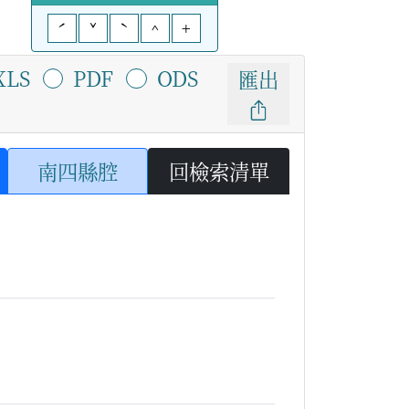
ˊ
ˇ
ˋ
^
+
XLS
PDF
ODS
匯出
南四縣腔
回檢索清單