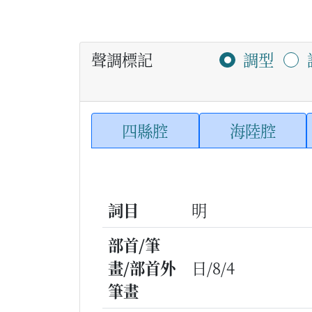
聲調標記
調型
四縣腔
海陸腔
詞目
明
部首/筆
畫/部首外
日/8/4
筆畫