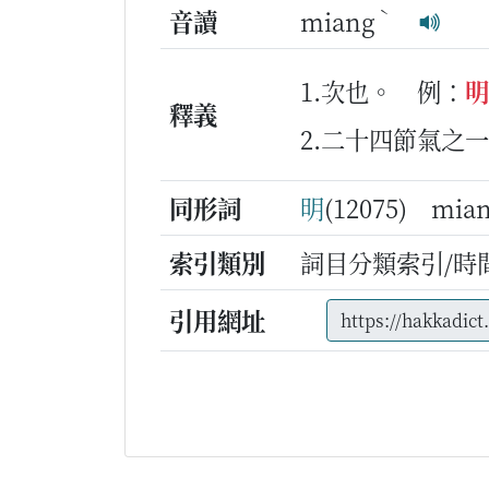
ˋ
音讀
miang
1.次也。
例：
明
釋義
2.二十四節氣之
同形詞
明
(12075) mia
索引類別
詞目分類索引/時
引用網址