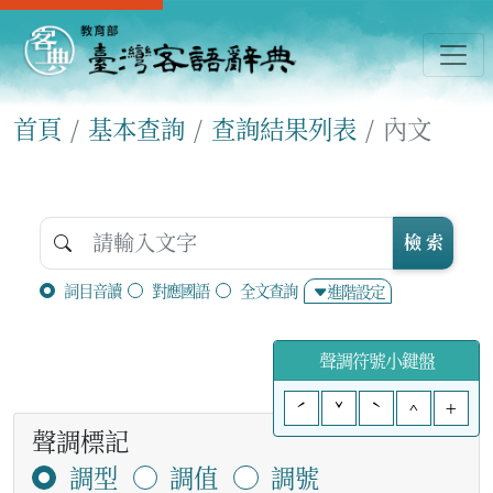
首頁
基本查詢
查詢結果列表
內文
檢 索
詞目音讀
對應國語
全文查詢
進階設定
聲調符號小鍵盤
ˊ
ˇ
ˋ
^
+
聲調標記
調型
調值
調號