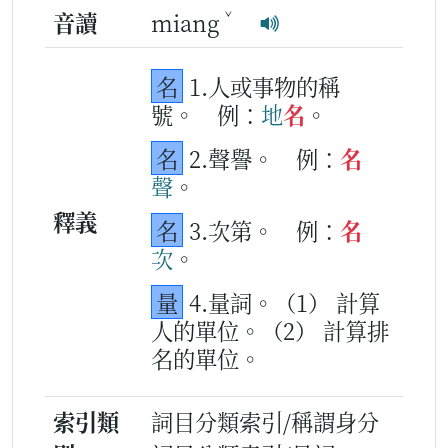
ˇ
音讀
miang
名
1.人或事物的稱
號。
例：
地
名
。
名
2.聲譽。
例：
名
聲
。
釋義
名
3.次第。
例：
名
次
。
量
4.量詞。（1） 計算
人的單位。（2） 計算排
名的單位。
索引類
詞目分類索引/稱謂身分