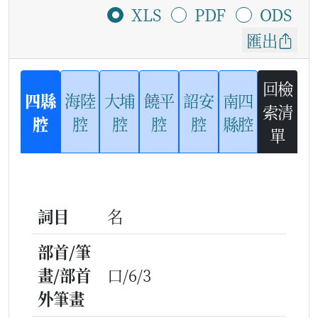
XLS
PDF
ODS
匯出
回檢
四縣
海陸
大埔
饒平
詔安
南四
索清
腔
腔
腔
腔
腔
縣腔
單
詞目
名
部首/筆
畫/部首
口/6/3
外筆畫