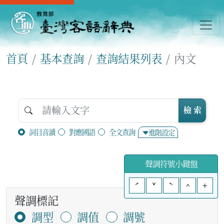
首頁
基本查詢
查詢結果列表
內文
檢 索
詞目音讀
對應國語
全文查詢
進階設定
聲調符號小鍵盤
ˊ
ˇ
ˋ
^
+
聲調標記
調型
調值
調號