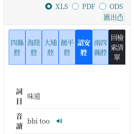
XLS
PDF
ODS
匯出
回檢
四縣
海陸
大埔
饒平
詔安
南四
索清
腔
腔
腔
腔
腔
縣腔
單
詞
味道
目
音
bbi too
讀