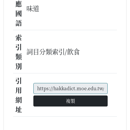
應
味道
國
語
索
引
詞目分類索引/飲食
類
別
引
用
網
複製
址