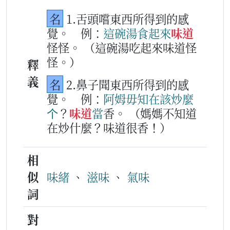
名
1.舌頭嚐東西所得到的感
覺。
例：
這
碗
湯
食
起來
味道
怪怪。
（這碗湯吃起來味道怪
怪。）
釋
義
名
2.鼻子聞東西所得到的感
覺。
例：
阿姆
毋知
在該
炒
麼
个
？
味道
當
香。
（媽媽不知道
在炒什麼？味道很香！）
相
似
味緒
、
滋味
、
氣味
詞
對