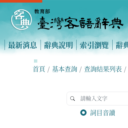
最新消息
辭典說明
索引瀏覽
辭
:::
首頁
基本查詢
查詢結果列表
詞目音讀