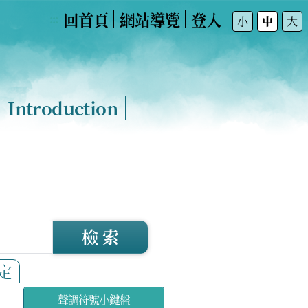
回首頁
網站導覽
登入
:::
小
中
大
Introduction
檢 索
定
聲調符號小鍵盤