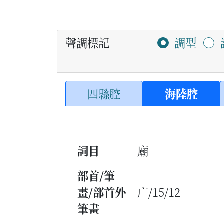
聲調標記
調型
四縣腔
海陸腔
詞目
廟
部首/筆
畫/部首外
广/15/12
筆畫