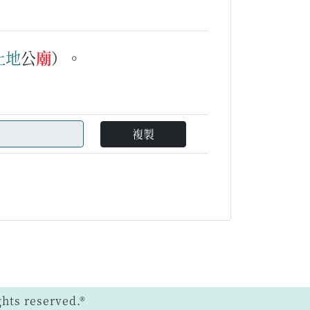
土地
公
廟
）。
複製
ts reserved.®