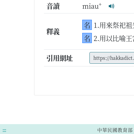
+
音讀
miau
名
1.用來祭祀
釋義
名
2.用以比喻
引用網址
:::
中華民國教育部 版權所有