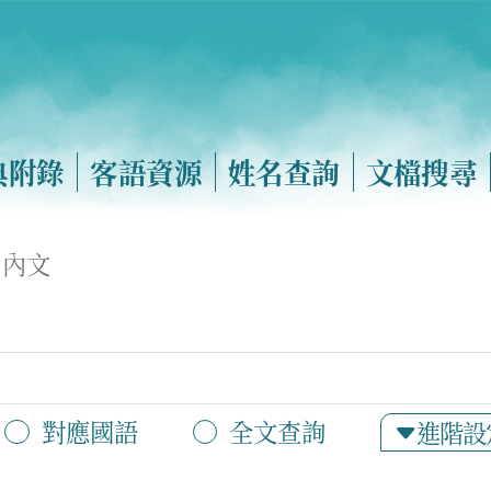
典附錄
客語資源
姓名查詢
文檔搜尋
內文
對應國語
全文查詢
進階設