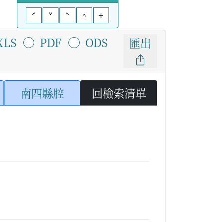
ˊ
ˇ
ˋ
^
+
XLS
PDF
ODS
匯出
南四縣腔
回檢索清單