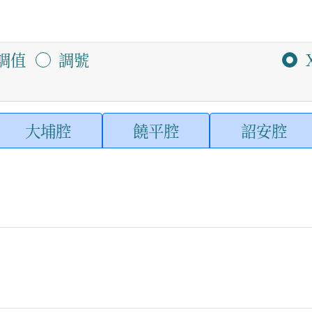
調值
調號
大埔腔
饒平腔
詔安腔