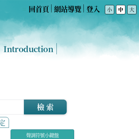
回首頁
網站導覽
登入
:::
小
中
大
Introduction
檢 索
定
聲調符號小鍵盤