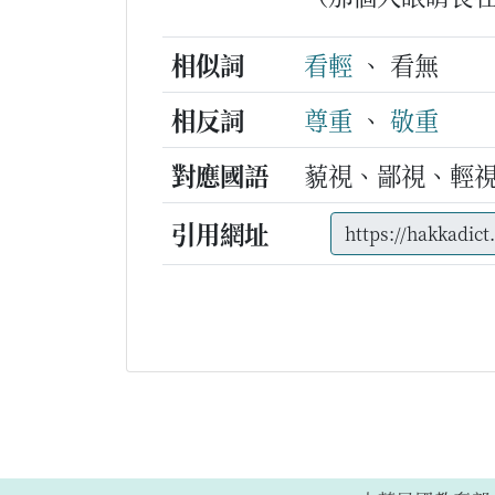
相似詞
看輕
、 看無
相反詞
尊重
、
敬重
對應國語
藐視、鄙視、輕
引用網址