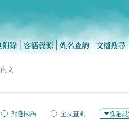
典附錄
客語資源
姓名查詢
文檔搜尋
內文
對應國語
全文查詢
進階設