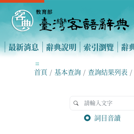
最新消息
辭典說明
索引瀏覽
辭
:::
首頁
基本查詢
查詢結果列表
詞目音讀