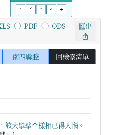
ˊ
ˇ
ˋ
^
+
XLS
PDF
ODS
匯出
南四縣腔
回檢索清單
，
該
大擘擘
个
樣相
已
得人惱
。
厭。）