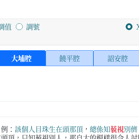
調值
調號
大埔腔
饒平腔
詔安腔
例：
該個人
目珠
生
在
頭那頂
，
總係
知
藐視
別儕
在頭頂，只知藐視別人，那自大的模樣很令人討