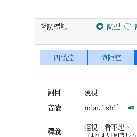
聲調標記
調型
四縣腔
海陸腔
詞目
藐視
^
ˋ
音讀
miau
shi
輕視、看不起。
釋義
（那個人眼睛長