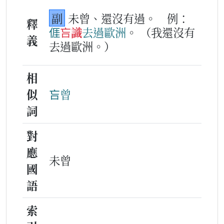
副
未曾、還沒有過。
例：
釋
𠊎
吂識
去
過
歐
洲
。
（我還沒有
義
去過歐洲。）
相
似
吂曾
詞
對
應
未曾
國
語
索