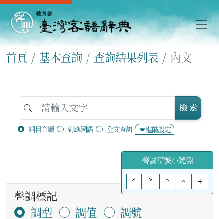
首頁
基本查詢
查詢結果列表
內文
檢 索
詞目音讀
對應國語
全文查詢
進階設定
聲調符號小鍵盤
ˊ
ˇ
ˋ
^
+
聲調標記
調型
調值
調號