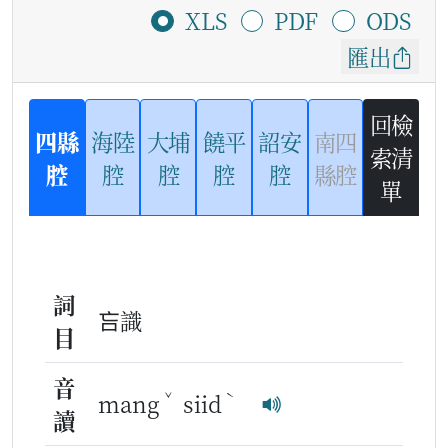
XLS
PDF
ODS
匯出
回檢
四縣
海陸
大埔
饒平
詔安
南四
索清
腔
腔
腔
腔
腔
縣腔
單
詞
吂識
目
音
ˇ
ˋ
mang
siid
讀