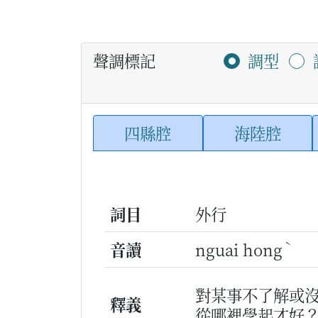
聲調標記
調型
四縣腔
海陸腔
詞目
外行
ˋ
音讀
nguai hong
對某事不了解或
釋義
從哪裡學起才好