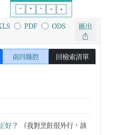
ˊ
ˇ
ˋ
^
+
XLS
PDF
ODS
匯出
南四縣腔
回檢索清單
正好
？
（我對烹飪很外行，該