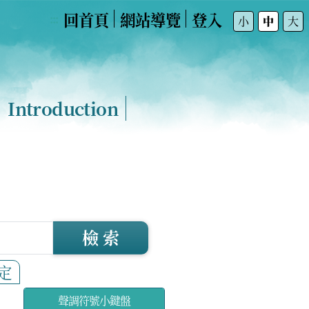
回首頁
網站導覽
登入
:::
小
中
大
Introduction
檢 索
定
聲調符號小鍵盤