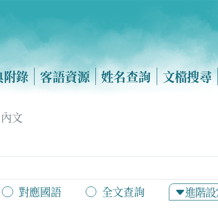
典附錄
客語資源
姓名查詢
文檔搜尋
內文
對應國語
全文查詢
進階設