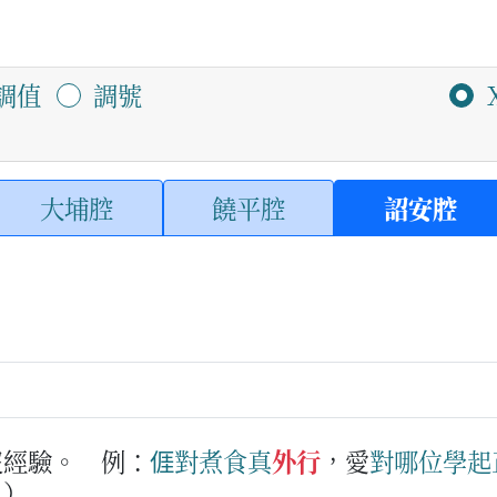
調值
調號
大埔腔
饒平腔
詔安腔
沒經驗。
例：
𠊎
對
煮食
真
外行
，愛
對
哪位
學
起
？）