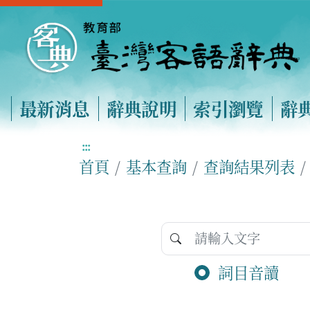
最新消息
辭典說明
索引瀏覽
辭
:::
首頁
基本查詢
查詢結果列表
詞目音讀