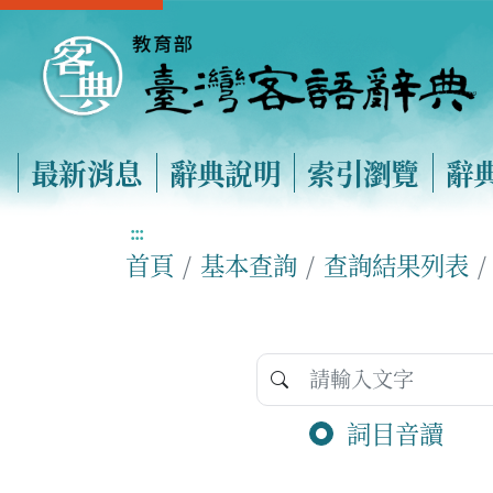
最新消息
辭典說明
索引瀏覽
辭
:::
首頁
基本查詢
查詢結果列表
詞目音讀