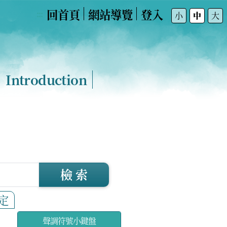
回首頁
網站導覽
登入
:::
小
中
大
Introduction
檢 索
定
聲調符號小鍵盤