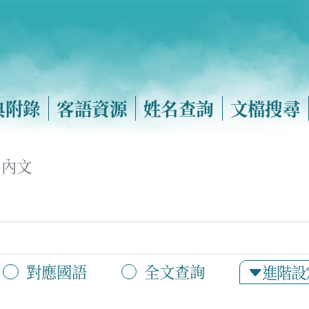
典附錄
客語資源
姓名查詢
文檔搜尋
內文
對應國語
全文查詢
進階設