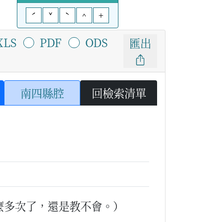
ˊ
ˇ
ˋ
^
+
XLS
PDF
ODS
匯出
南四縣腔
回檢索清單
麼多次了，還是教不會。）