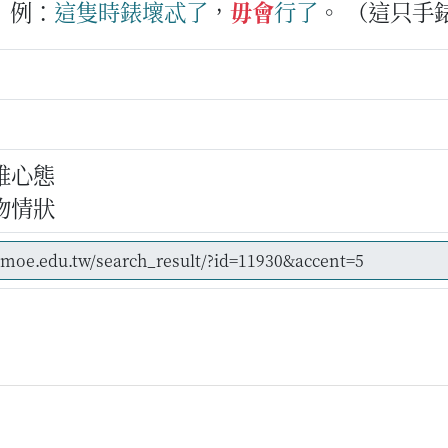
例：
這隻
時錶
壞
忒
了
，
毋會
行
了
。
（這只手
維心態
物情狀