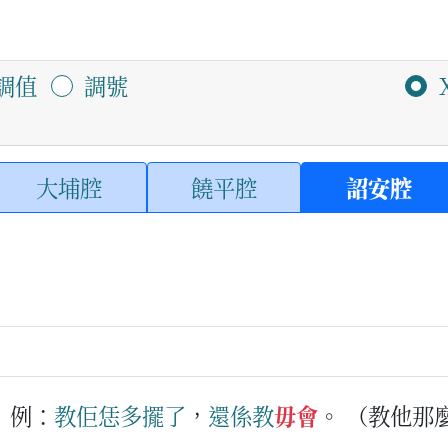
調值
調號
大埔腔
饒平腔
詔安腔
例：
教
佢
恁
多
擺
了
，
還係
教
毋會
。
（教他那