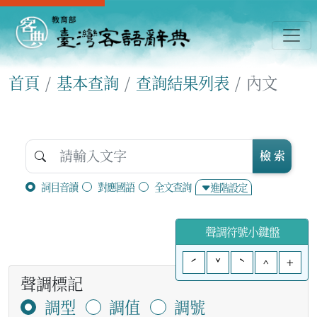
首頁
基本查詢
查詢結果列表
內文
檢 索
詞目音讀
對應國語
全文查詢
進階設定
聲調符號小鍵盤
ˊ
ˇ
ˋ
^
+
聲調標記
調型
調值
調號