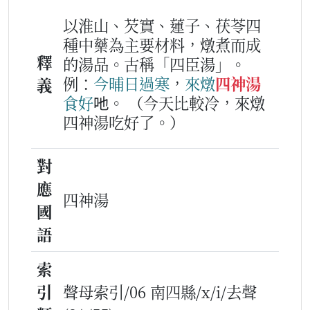
以淮山、芡實、蓮子、茯苓四
種中藥為主要材料，燉煮而成
釋
的湯品。古稱「四臣湯」。
例：
今晡日
過
寒
，
來
燉
四神湯
義
食
好
吔。
（今天比較冷，來燉
四神湯吃好了。）
對
應
四神湯
國
語
索
引
聲母索引/06 南四縣/x/i/去聲