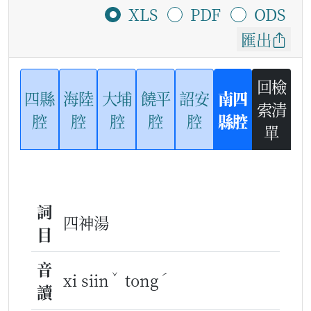
XLS
PDF
ODS
匯出
回檢
四縣
海陸
大埔
饒平
詔安
南四
索清
腔
腔
腔
腔
腔
縣腔
單
詞
四神湯
目
音
ˇ
ˊ
xi siin
tong
讀