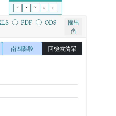
ˊ
ˇ
ˋ
^
+
XLS
PDF
ODS
匯出
南四縣腔
回檢索清單