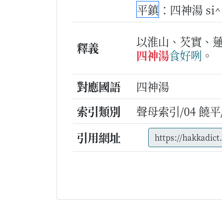
平鎮
：四神湯 si^ 
以淮山、芡實、
釋義
四神湯
食
好
咧
。
對應國語
四神湯
索引類別
聲母索引/04 饒平/s
引用網址