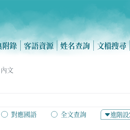
典附錄
客語資源
姓名查詢
文檔搜尋
內文
對應國語
全文查詢
進階設