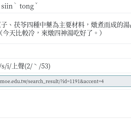
ˋ
ˇ
siin
tong
蓮子、茯苓四種中藥為主要材料，燉煮而成的湯
（今天比較冷，來燉四神湯吃好了。）
/i/上聲(2/ˋ/53)