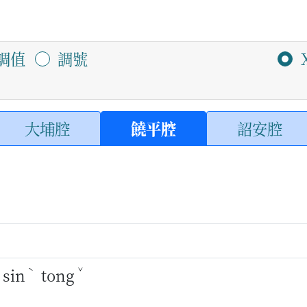
調值
調號
大埔腔
饒平腔
詔安腔
ˋ
ˇ
sin
tong