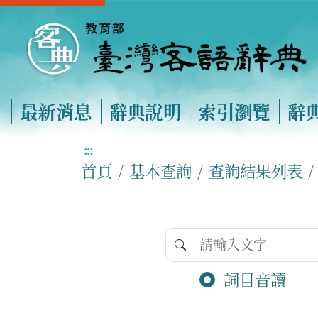
最新消息
辭典說明
索引瀏覽
辭
:::
首頁
基本查詢
查詢結果列表
詞目音讀