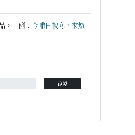
品。
例：
今晡日
較
寒
，
來
燉
複製