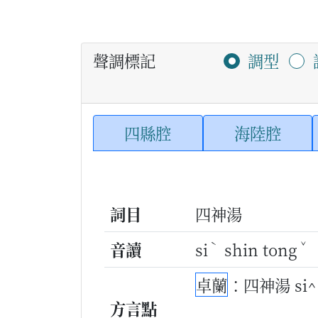
聲調標記
調型
四縣腔
海陸腔
詞目
四神湯
ˋ
ˇ
音讀
si
shin tong
卓蘭
：四神湯 si^ 
方言點