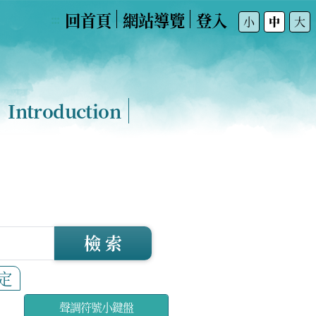
回首頁
網站導覽
登入
:::
小
中
大
Introduction
檢 索
定
聲調符號小鍵盤