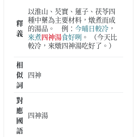
以淮山、芡實、蓮子、茯苓四
種中藥為主要材料，燉煮而成
釋
的湯品。
例：
今晡日
較
冷
，
義
來
煮
四神湯
食
好
咧
。
（今天比
較冷，來燉四神湯吃好了。）
相
似
四神
詞
對
應
四神湯
國
語