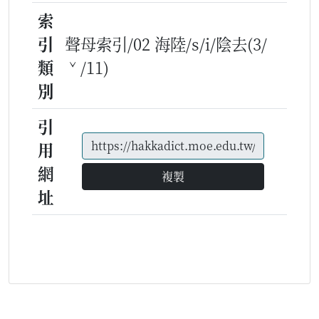
索
引
聲母索引/02 海陸/s/i/陰去(3/
類
ˇ/11)
別
引
用
網
複製
址