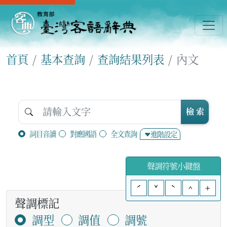
首頁
基本查詢
查詢結果列表
內文
檢 索
詞目音讀
對應國語
全文查詢
進階設定
聲調符號小鍵盤
ˊ
ˇ
ˋ
^
+
聲調標記
調型
調值
調號