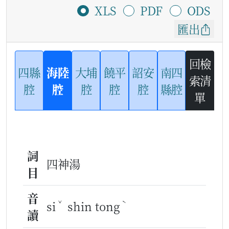
XLS
PDF
ODS
匯出
回檢
四縣
海陸
大埔
饒平
詔安
南四
索清
腔
腔
腔
腔
腔
縣腔
單
詞
四神湯
目
音
ˇ
ˋ
si
shin tong
讀