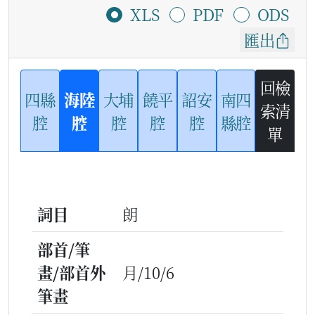
XLS
PDF
ODS
匯出
回檢
四縣
海陸
大埔
饒平
詔安
南四
索清
腔
腔
腔
腔
腔
縣腔
單
詞目
朗
部首/筆
畫/部首外
月/10/6
筆畫