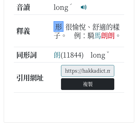
ˊ
音讀
long
形
很愉悅、舒適的樣
釋義
子。
例：騎
馬
朗
朗
。
ˇ
同形詞
朗
(11844) long
引用網址
複製