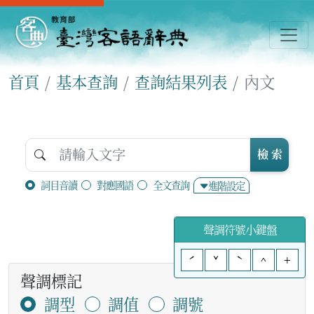
首頁
基本查詢
查詢結果列表
內文
檢 索
詞目音讀
對應國語
全文查詢
進階設定
聲調符號小鍵盤
ˊ
ˇ
ˋ
^
+
聲調標記
調型
調值
調號