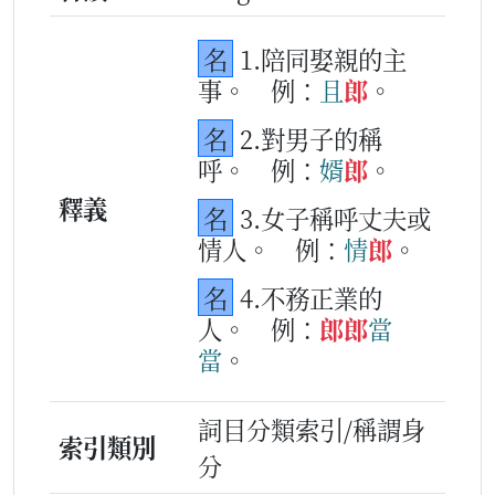
名
1.陪同娶親的主
事。
例：
且
郎
。
名
2.對男子的稱
呼。
例：
婿
郎
。
釋義
名
3.女子稱呼丈夫或
情人。
例：
情
郎
。
名
4.不務正業的
人。
例：
郎
郎
當
當
。
詞目分類索引/稱謂身
索引類別
分