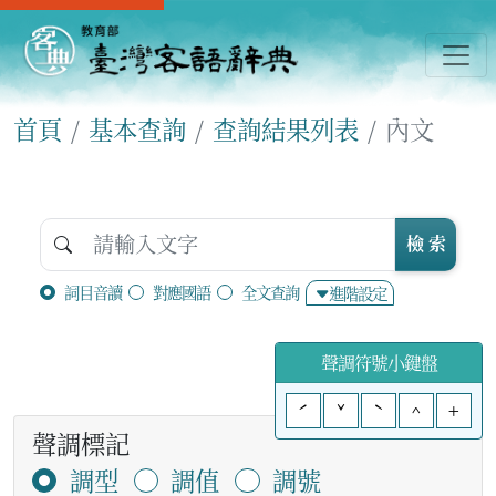
首頁
基本查詢
查詢結果列表
內文
檢 索
詞目音讀
對應國語
全文查詢
進階設定
聲調符號小鍵盤
ˊ
ˇ
ˋ
^
+
聲調標記
調型
調值
調號