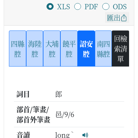
XLS
PDF
ODS
匯出
回檢
四縣
海陸
大埔
饒平
詔安
南四
索清
腔
腔
腔
腔
腔
縣腔
單
詞目
郎
部首/筆畫/
邑/9/6
部首外筆畫
ˋ
音讀
long