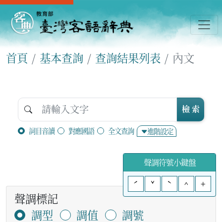
首頁
基本查詢
查詢結果列表
內文
檢 索
詞目音讀
對應國語
全文查詢
進階設定
聲調符號小鍵盤
ˊ
ˇ
ˋ
^
+
聲調標記
調型
調值
調號