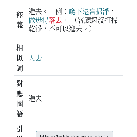
進去。
例：
廳下
還吂
掃
淨
，
釋
做毋得
落去
。
（客廳還沒打掃
義
乾淨，不可以進去。）
相
似
入去
詞
對
應
進去
國
語
引