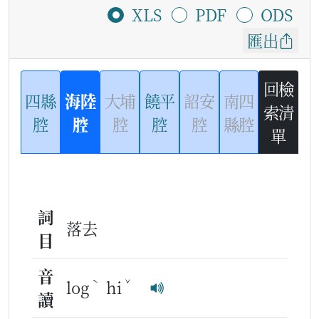
XLS
PDF
ODS
匯出
回檢
四縣
海陸
大埔
饒平
詔安
南四
索清
腔
腔
腔
腔
腔
縣腔
單
詞
落去
目
音
ˋ
ˇ
log
hi
讀