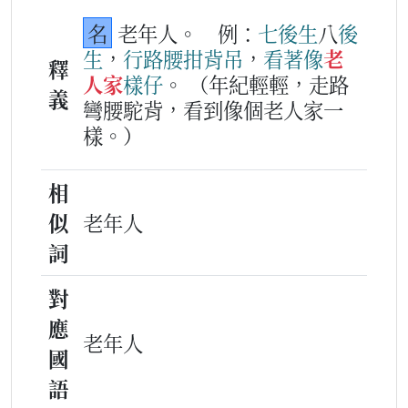
名
老年人。
例：
七
後生
八
後
生
，
行路
腰拑背吊
，
看著
像
老
釋
人家
樣仔
。
（年紀輕輕，走路
義
彎腰駝背，看到像個老人家一
樣。）
相
似
老年人
詞
對
應
老年人
國
語