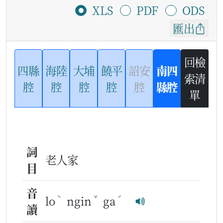
XLS
PDF
ODS
匯出
回檢
四縣
海陸
大埔
饒平
詔安
南四
索清
腔
腔
腔
腔
腔
縣腔
單
詞
老人家
目
音
ˋ
ˇ
ˊ
lo
ngin
ga
讀