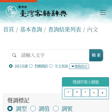
首頁
基本查詢
查詢結果列表
內文
檢 索
詞目音讀
對應國語
全文查詢
進階設定
聲調符號小鍵盤
ˊ
ˇ
ˋ
^
+
聲調標記
調型
調值
調號