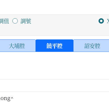
調值
調號
大埔腔
饒平腔
詔安腔
siong^