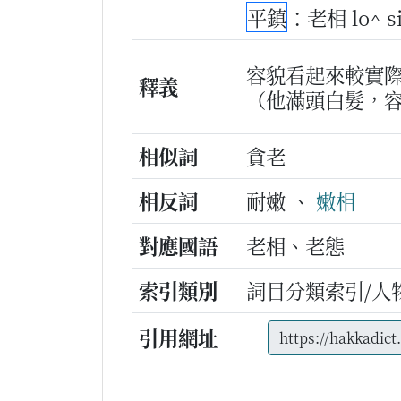
平鎮
：老相 lo^ 
容貌看起來較實
釋義
（他滿頭白髮，
相似詞
貪老
相反詞
耐嫩 、
嫩相
對應國語
老相、老態
索引類別
詞目分類索引/人
引用網址