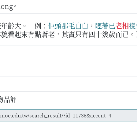
siong^
際年齡大。
例：
佢
頭那毛
白白
，
䀴著
已
老相
樣
容貌看起來有點蒼老，其實只有四十幾歲而已。
物品評