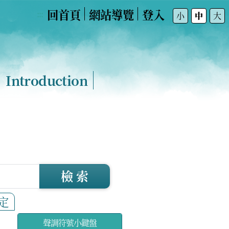
回首頁
網站導覽
登入
:::
小
中
大
Introduction
檢 索
定
聲調符號小鍵盤