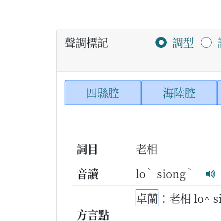
聲調標記
調型
四縣腔
海陸腔
詞目
老相
ˋ
ˋ
音讀
lo
siong
卓蘭
：老相 lo^ 
方言點