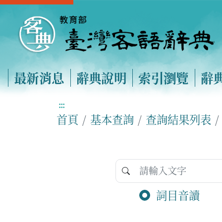
最新消息
辭典說明
索引瀏覽
辭
:::
首頁
基本查詢
查詢結果列表
詞目音讀