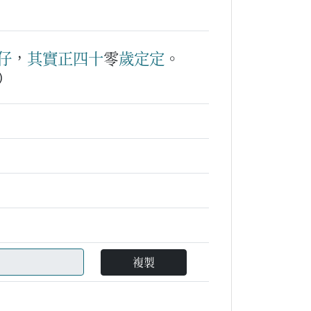
仔
，
其實
正
四
十
零
歲
定定
。
）
複製