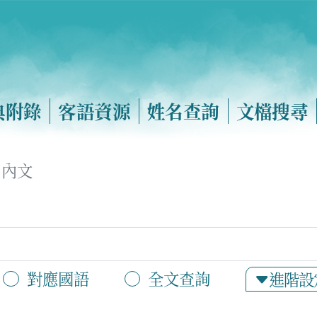
典附錄
客語資源
姓名查詢
文檔搜尋
內文
對應國語
全文查詢
進階設