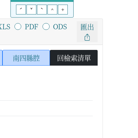
ˊ
ˇ
ˋ
^
+
XLS
PDF
ODS
匯出
南四縣腔
回檢索清單