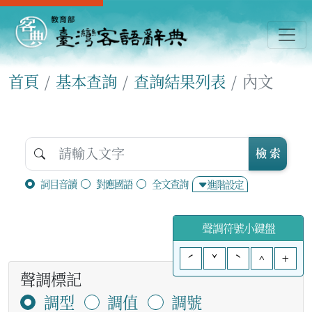
首頁
基本查詢
查詢結果列表
內文
檢 索
詞目音讀
對應國語
全文查詢
進階設定
聲調符號小鍵盤
ˊ
ˇ
ˋ
^
+
聲調標記
調型
調值
調號