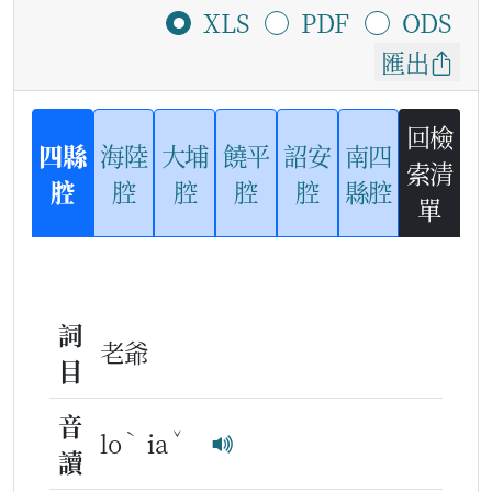
XLS
PDF
ODS
匯出
回檢
四縣
海陸
大埔
饒平
詔安
南四
索清
腔
腔
腔
腔
腔
縣腔
單
詞
老爺
目
音
ˋ
ˇ
lo
ia
讀