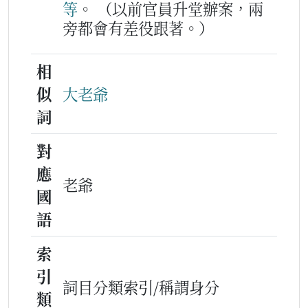
等
。
（以前官員升堂辦案，兩
旁都會有差役跟著。）
相
似
大老爺
詞
對
應
老爺
國
語
索
引
詞目分類索引/稱謂身分
類