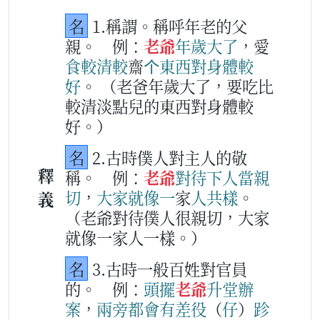
名
1.稱謂。稱呼年老的父
親。
例：
老爺
年歲
大
了
，愛
食
較
清
較
齋
个
東西
對
身體
較
好
。
（老爸年歲大了，要吃比
較清淡點兒的東西對身體較
好。）
名
2.古時僕人對主人的敬
釋
稱。
例：
老爺
對待
下
人
當
親
切
，
大家
就像
一
家
人
共樣
。
義
（老爺對待僕人很親切，大家
就像一家人一樣。）
名
3.古時一般百姓對官員
的。
例：
頭擺
老爺
升
堂
辦
案
，
兩
旁
都會
有
差役
（
仔
）
跈