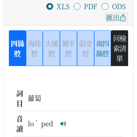
XLS
PDF
ODS
匯出
回檢
四縣
海陸
大埔
饒平
詔安
南四
索清
腔
腔
腔
腔
腔
縣腔
單
詞
蘿蔔
目
音
ˇ
lo
ped
讀