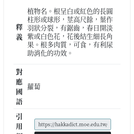
植物名。根呈白或紅色的長圓
柱形或球形，莖高尺餘，葉作
釋
羽狀分裂，有鋸齒，春日開淡
紫或白色花，花後結生細長角
義
果。根多肉質，可食，有利尿
助消化的功效。
對
應
蘿蔔
國
語
引
用