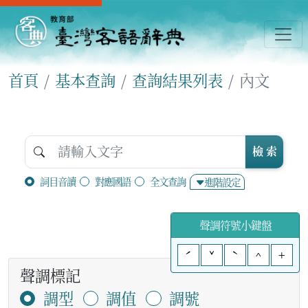
首頁
基本查詢
查詢結果列表
內文
檢 索
詞目音讀
對應國語
全文查詢
進階設定
聲調符號小鍵盤
ˊ
ˇ
ˋ
^
+
聲調標記
調型
調值
調號