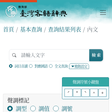
首頁
基本查詢
查詢結果列表
內文
檢 索
詞目音讀
對應國語
全文查詢
進階設定
聲調符號小鍵盤
ˊ
ˇ
ˋ
^
+
聲調標記
調型
調值
調號