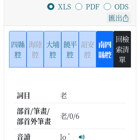
XLS
PDF
ODS
匯出
回檢
四縣
海陸
大埔
饒平
詔安
南四
索清
腔
腔
腔
腔
腔
縣腔
單
詞目
老
部首/筆畫/
老/0/6
部首外筆畫
ˇ
音讀
lo