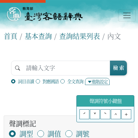
首頁
基本查詢
查詢結果列表
內文
檢 索
詞目音讀
對應國語
全文查詢
進階設定
聲調符號小鍵盤
ˊ
ˇ
ˋ
^
+
聲調標記
調型
調值
調號