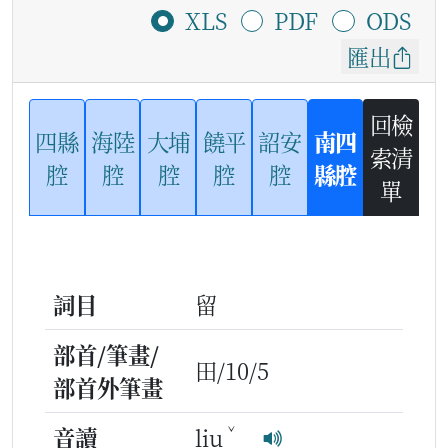
XLS
PDF
ODS
匯出
回檢
四縣
海陸
大埔
饒平
詔安
南四
索清
腔
腔
腔
腔
腔
縣腔
單
詞目
留
部首/筆畫/
田/10/5
部首外筆畫
ˇ
音讀
liu