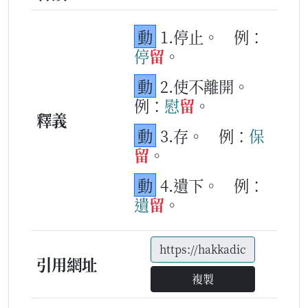
動
1.停止。
例：
停
留
。
動
2.使不離開。
例：
慰
留
。
釋義
動
3.存。
例：
保
留
。
動
4.遺下。
例：
遺
留
。
引用網址
複製