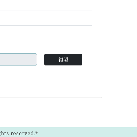
複製
ts reserved.®