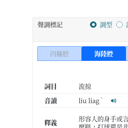
聲調標記
調型
四縣腔
海陸腔
詞目
流掠
ˋ
音讀
liu liag
形容人的身手或
釋義
麼胖，打球還是