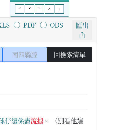
ˊ
ˇ
ˋ
^
+
XLS
PDF
ODS
匯出
南四縣腔
回檢索清單
球
仔
還係
盡
流掠
。
（別看他這