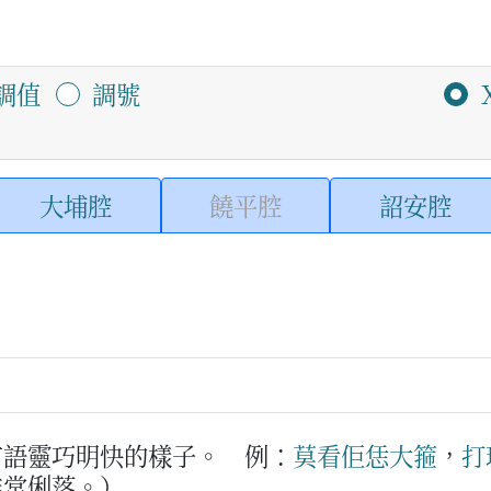
調值
調號
大埔腔
饒平腔
詔安腔
言語靈巧明快的樣子。
例：
莫
看
佢
恁
大箍
，
打
非常俐落。）