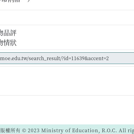
物品評
物情狀
 © 2023 Ministry of Education, R.O.C. All righ