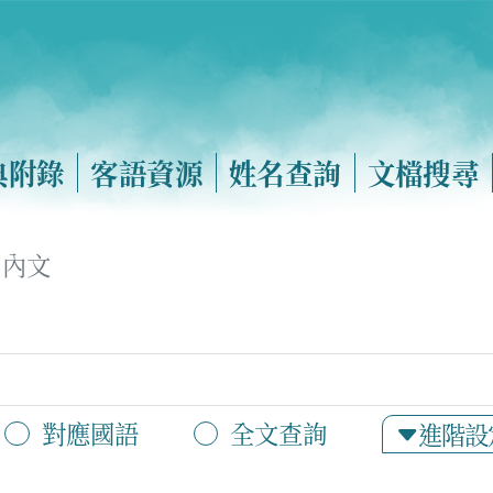
典附錄
客語資源
姓名查詢
文檔搜尋
內文
對應國語
全文查詢
進階設