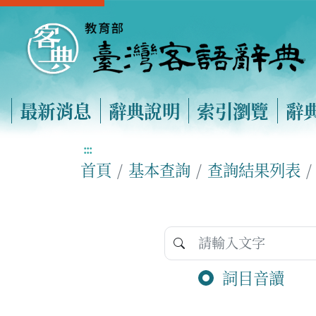
最新消息
辭典說明
索引瀏覽
辭
:::
首頁
基本查詢
查詢結果列表
詞目音讀