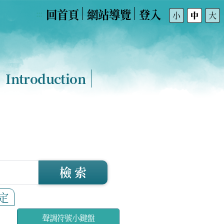
回首頁
網站導覽
登入
:::
小
中
大
Introduction
檢 索
定
聲調符號小鍵盤