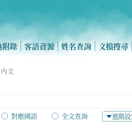
典附錄
客語資源
姓名查詢
文檔搜尋
內文
對應國語
全文查詢
進階設