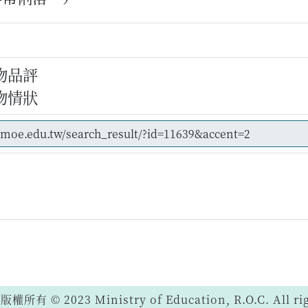
物品評
物情狀
 © 2023 Ministry of Education, R.O.C. All righ