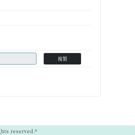
複製
ts reserved.®