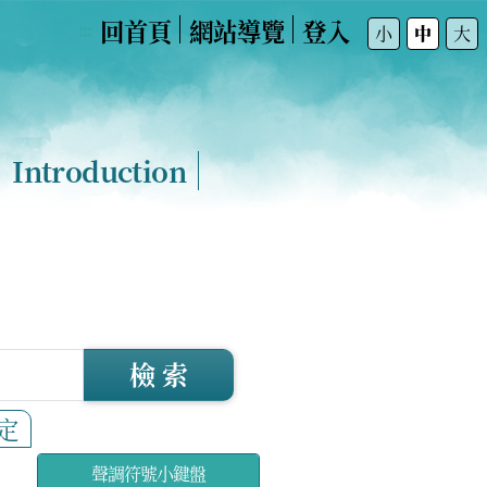
回首頁
網站導覽
登入
:::
小
中
大
Introduction
檢 索
定
聲調符號小鍵盤