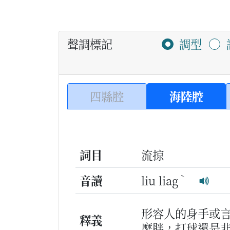
聲調標記
調型
四縣腔
海陸腔
詞目
流掠
ˋ
音讀
liu liag
形容人的身手或
釋義
麼胖，打球還是