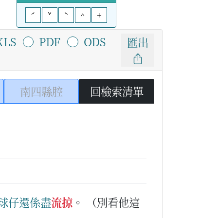
ˊ
ˇ
ˋ
^
+
XLS
PDF
ODS
匯出
南四縣腔
回檢索清單
球
仔
還係
盡
流掠
。
（別看他這