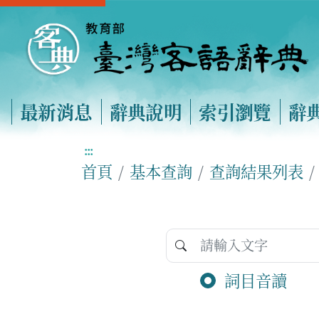
最新消息
辭典說明
索引瀏覽
辭
:::
首頁
基本查詢
查詢結果列表
詞目音讀