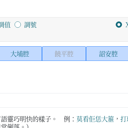
調值
調號
大埔腔
饒平腔
詔安腔
言語靈巧明快的樣子。
例：
莫
看
佢
恁
大箍
，
打
非常俐落。）