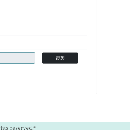
複製
ts reserved.®