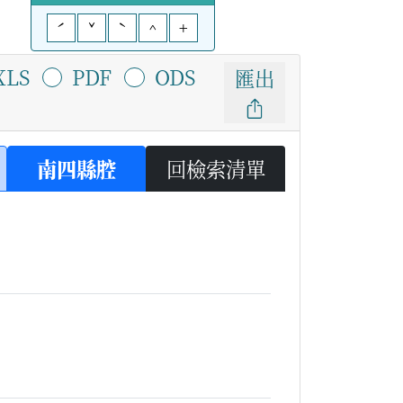
ˊ
ˇ
ˋ
^
+
XLS
PDF
ODS
匯出
南四縣腔
回檢索清單