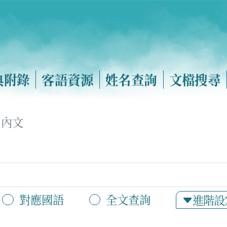
典附錄
客語資源
姓名查詢
文檔搜尋
內文
對應國語
全文查詢
進階設