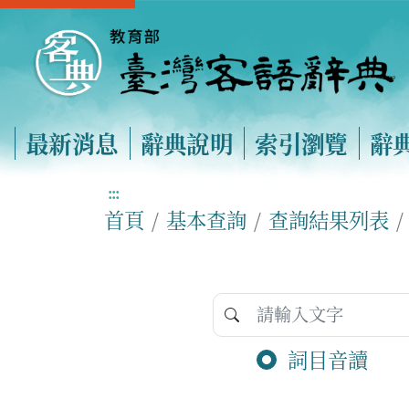
最新消息
辭典說明
索引瀏覽
辭
:::
首頁
基本查詢
查詢結果列表
詞目音讀