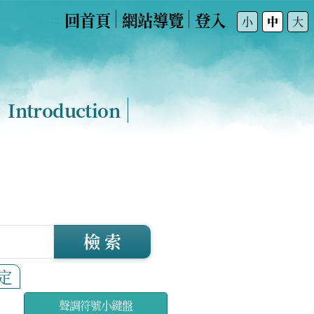
回首頁
網站導覽
登入
:::
小
中
大
Introduction
檢 索
定
聲調符號小鍵盤