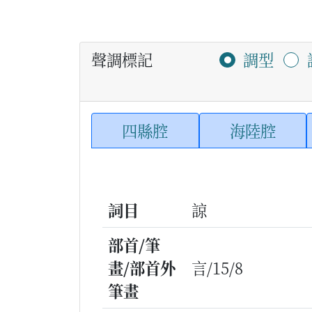
聲調標記
調型
四縣腔
海陸腔
詞目
諒
部首/筆
畫/部首外
言/15/8
筆畫