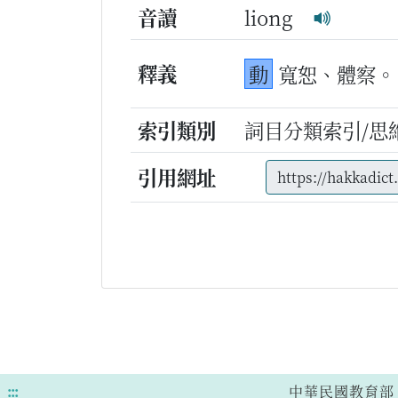
音讀
liong
釋義
動
寬恕、體察。
索引類別
詞目分類索引/思
引用網址
:::
中華民國教育部 版權所有