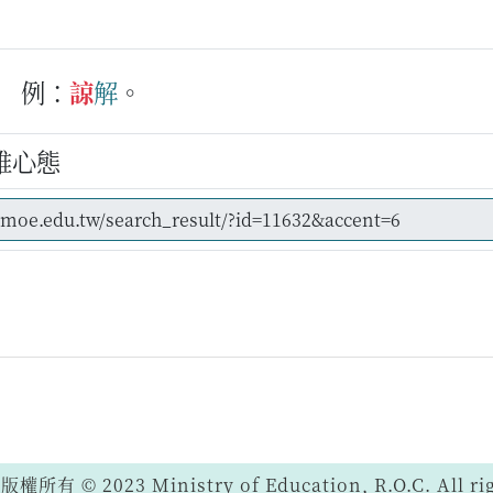
例：
諒
解
。
維心態
 © 2023 Ministry of Education, R.O.C. All righ