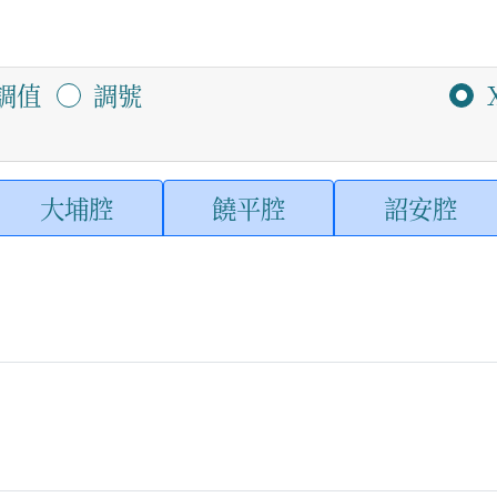
調值
調號
大埔腔
饒平腔
詔安腔