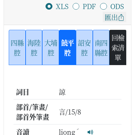
XLS
PDF
ODS
匯出
回檢
四縣
海陸
大埔
饒平
詔安
南四
索清
腔
腔
腔
腔
腔
縣腔
單
詞目
諒
部首/筆畫/
言/15/8
部首外筆畫
ˊ
音讀
liong