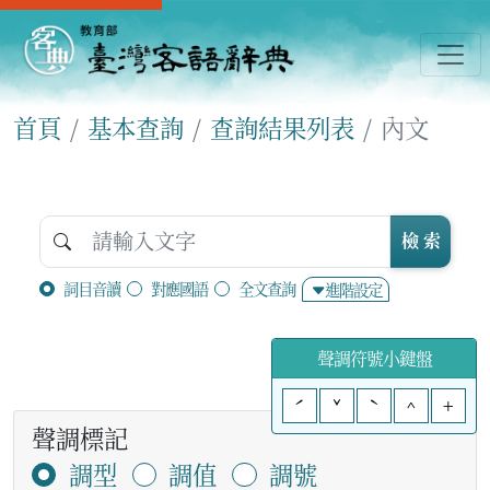
首頁
基本查詢
查詢結果列表
內文
檢 索
詞目音讀
對應國語
全文查詢
進階設定
聲調符號小鍵盤
ˊ
ˇ
ˋ
^
+
聲調標記
調型
調值
調號