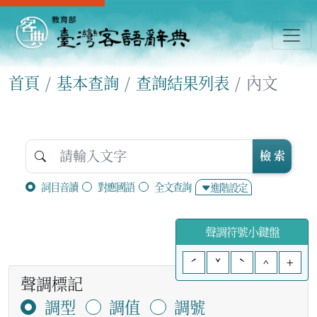
首頁
基本查詢
查詢結果列表
內文
檢 索
詞目音讀
對應國語
全文查詢
進階設定
聲調符號小鍵盤
ˊ
ˇ
ˋ
^
+
聲調標記
調型
調值
調號