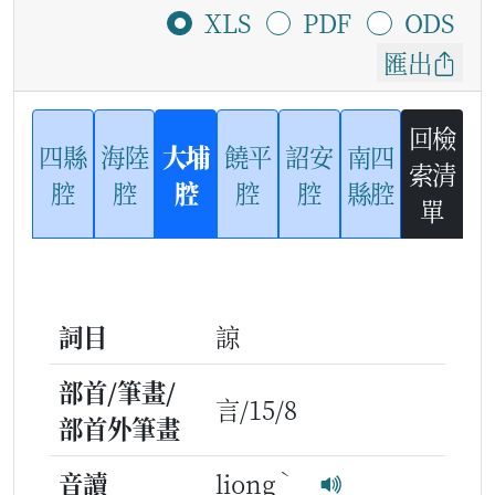
XLS
PDF
ODS
匯出
回檢
四縣
海陸
大埔
饒平
詔安
南四
索清
腔
腔
腔
腔
腔
縣腔
單
詞目
諒
部首/筆畫/
言/15/8
部首外筆畫
ˋ
音讀
liong