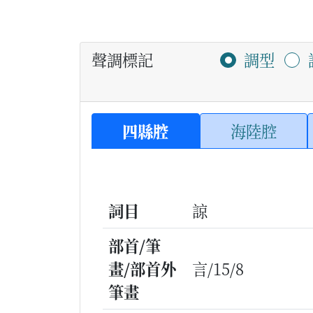
聲調標記
調型
四縣腔
海陸腔
詞目
諒
部首/筆
畫/部首外
言/15/8
筆畫