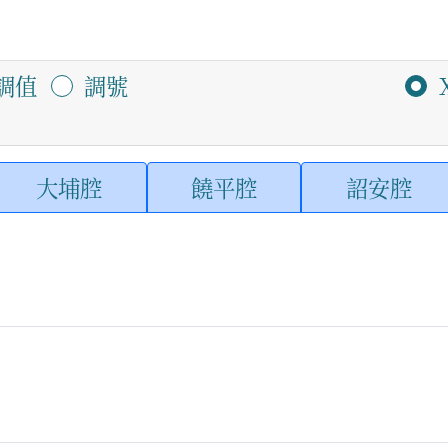
調值
調號
大埔腔
饒平腔
詔安腔