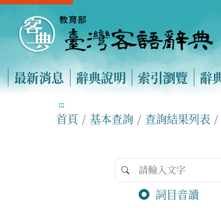
最新消息
辭典說明
索引瀏覽
辭
:::
首頁
基本查詢
查詢結果列表
詞目音讀