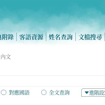
典附錄
客語資源
姓名查詢
文檔搜尋
內文
對應國語
全文查詢
進階設