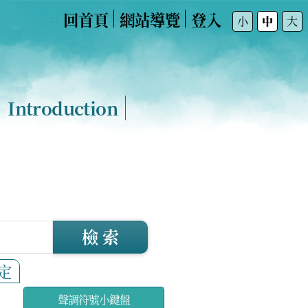
回首頁
網站導覽
登入
:::
小
中
大
Introduction
檢 索
定
聲調符號小鍵盤