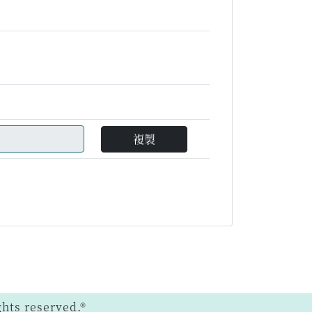
複製
ts reserved.®