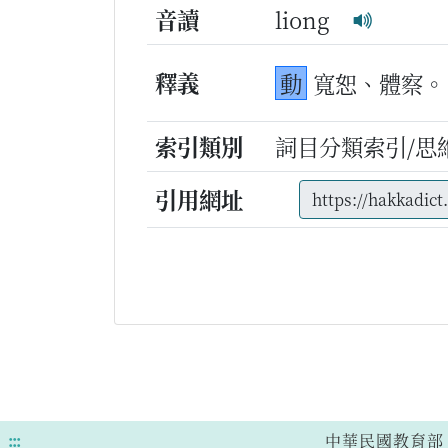
音讀
liong
釋義
動
寬恕、體察。
索引類別
詞目分類索引/思
引用網址
:::
中華民國教育部 版權所有