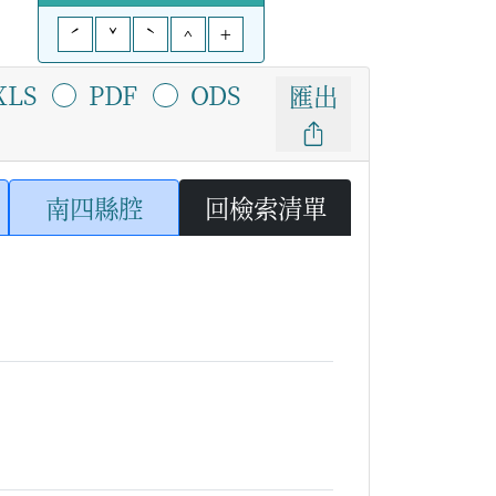
ˊ
ˇ
ˋ
^
+
XLS
PDF
ODS
匯出
南四縣腔
回檢索清單