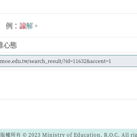
例：
諒
解
。
維心態
 © 2023 Ministry of Education, R.O.C. All righ