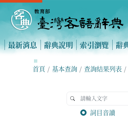
最新消息
辭典說明
索引瀏覽
辭
:::
首頁
基本查詢
查詢結果列表
詞目音讀