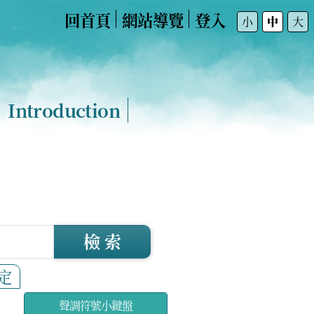
回首頁
網站導覽
登入
:::
小
中
大
Introduction
檢 索
定
聲調符號小鍵盤