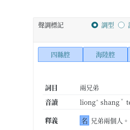
聲調標記
調型
四縣腔
海陸腔
詞目
兩兄弟
^
ˇ
音讀
liong
shang
t
釋義
名
兄弟兩個人。