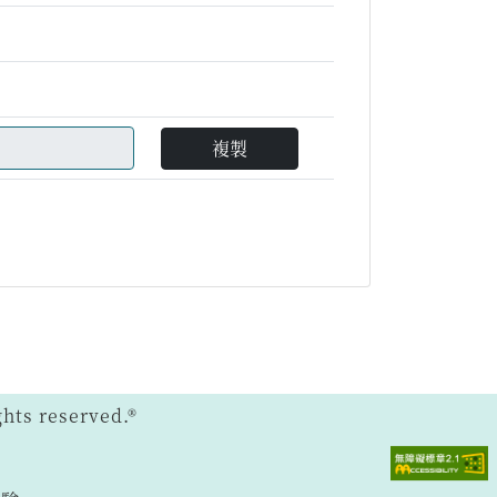
複製
ts reserved.®