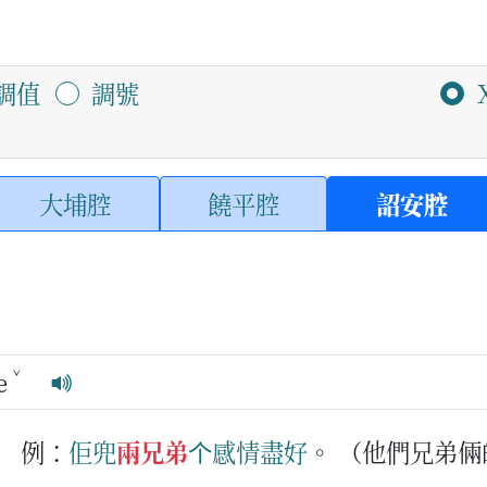
調值
調號
大埔腔
饒平腔
詔安腔
ˇ
e
例：
佢兜
兩兄弟
个
感情
盡好
。
（他們兄弟倆