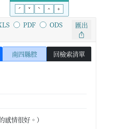
ˊ
ˇ
ˋ
^
+
XLS
PDF
ODS
匯出
南四縣腔
回檢索清單
的感情很好。）