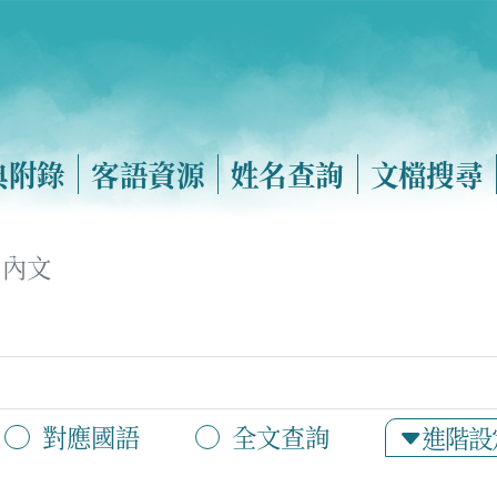
典附錄
客語資源
姓名查詢
文檔搜尋
內文
對應國語
全文查詢
進階設