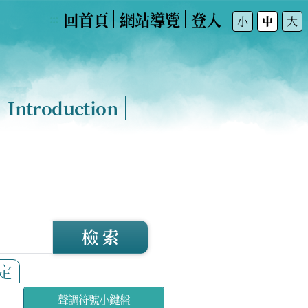
回首頁
網站導覽
登入
:::
小
中
大
Introduction
檢 索
定
聲調符號小鍵盤