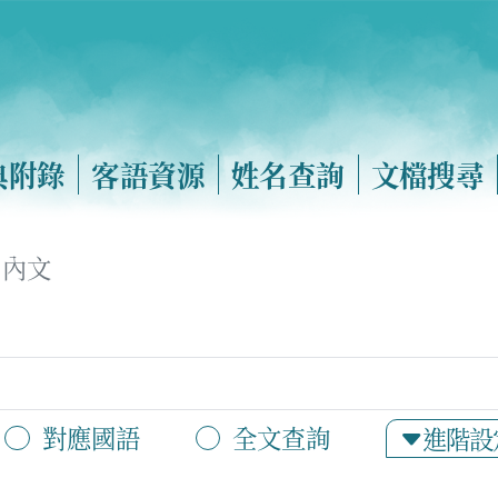
典附錄
客語資源
姓名查詢
文檔搜尋
內文
對應國語
全文查詢
進階設