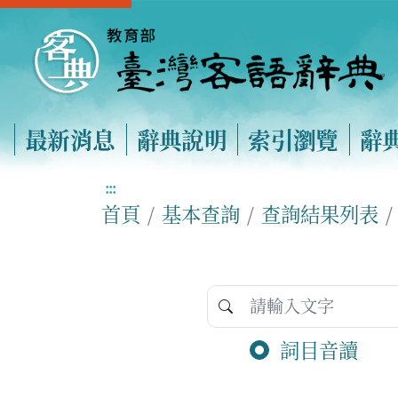
最新消息
辭典說明
索引瀏覽
辭
:::
首頁
基本查詢
查詢結果列表
詞目音讀