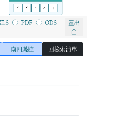
ˊ
ˇ
ˋ
^
+
XLS
PDF
ODS
匯出
南四縣腔
回檢索清單