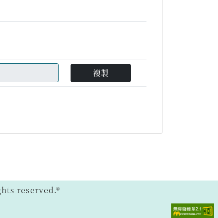
複製
ts reserved.®