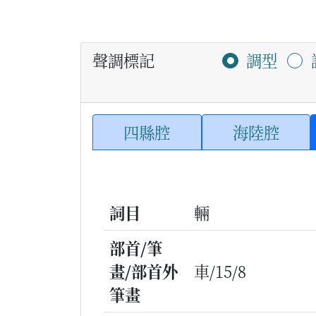
聲調標記
調型
四縣腔
海陸腔
詞目
輛
部首/筆
畫/部首外
車/15/8
筆畫