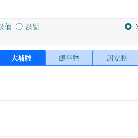
調值
調號
大埔腔
饒平腔
詔安腔