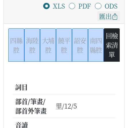
XLS
PDF
ODS
匯出
回檢
四縣
海陸
大埔
饒平
詔安
南四
索清
腔
腔
腔
腔
腔
縣腔
單
詞目
部首/筆畫/
里/12/5
部首外筆畫
音讀