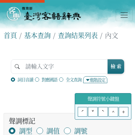
首頁
基本查詢
查詢結果列表
內文
檢 索
詞目音讀
對應國語
全文查詢
進階設定
聲調符號小鍵盤
ˊ
ˇ
ˋ
^
+
聲調標記
調型
調值
調號