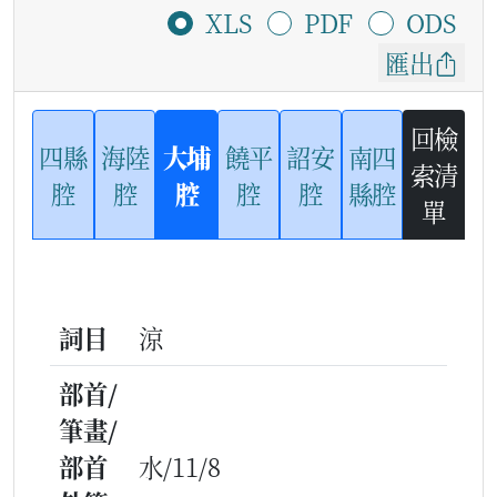
XLS
PDF
ODS
匯出
回檢
四縣
海陸
大埔
饒平
詔安
南四
索清
腔
腔
腔
腔
腔
縣腔
單
詞目
涼
部首/
筆畫/
部首
水/11/8