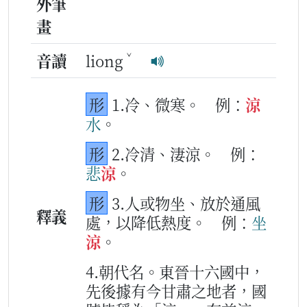
外筆
畫
ˇ
音讀
liong
形
1.冷、微寒。
例：
涼
水
。
形
2.冷清、淒涼。
例：
悲
涼
。
形
3.人或物坐、放於通風
釋義
處，以降低熱度。
例：
坐
涼
。
4.朝代名。東晉十六國中，
先後據有今甘肅之地者，國