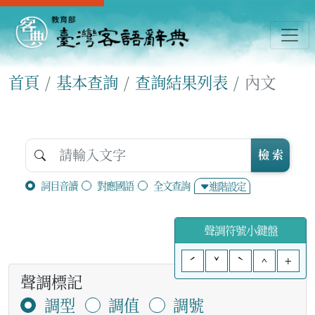
首頁
基本查詢
查詢結果列表
內文
檢 索
詞目音讀
對應國語
全文查詢
進階設定
聲調符號小鍵盤
ˊ
ˇ
ˋ
^
+
聲調標記
調型
調值
調號