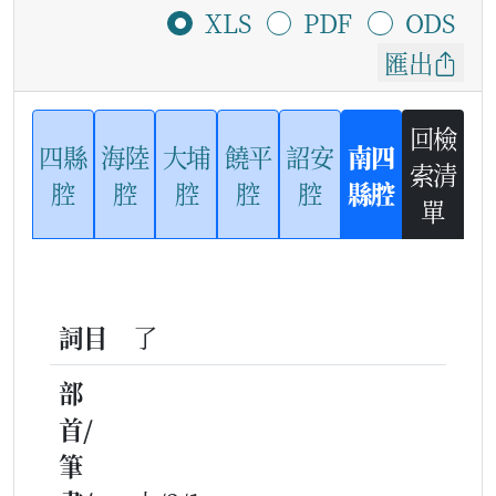
XLS
PDF
ODS
匯出
回檢
四縣
海陸
大埔
饒平
詔安
南四
索清
腔
腔
腔
腔
腔
縣腔
單
詞目
了
部
首/
筆