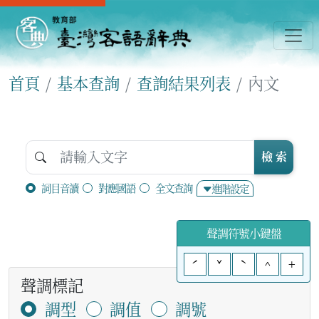
首頁
基本查詢
查詢結果列表
內文
檢 索
詞目音讀
對應國語
全文查詢
進階設定
聲調符號小鍵盤
ˊ
ˇ
ˋ
^
+
聲調標記
調型
調值
調號