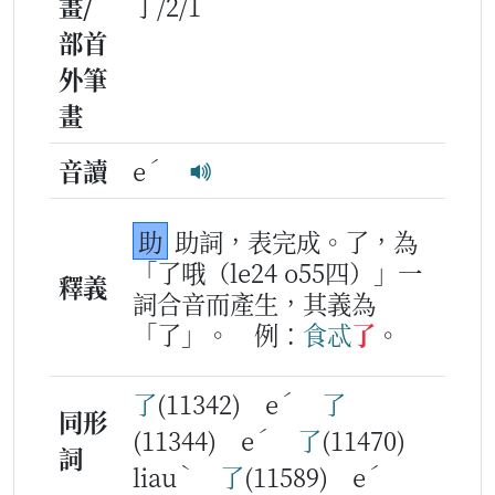
畫/
亅/2/1
部首
外筆
畫
ˊ
音讀
e
助
助詞，表完成。了，為
「了哦（le24 o55四）」一
釋義
詞合音而產生，其義為
「了」。
例：
食忒
了
。
ˊ
了
(11342) e
了
同形
ˊ
(11344) e
了
(11470)
詞
ˋ
ˊ
liau
了
(11589) e