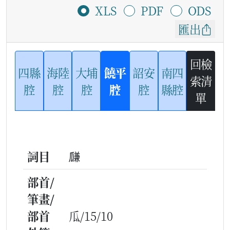
XLS
PDF
ODS
匯出
回檢
四縣
海陸
大埔
饒平
詔安
南四
索清
腔
腔
腔
腔
腔
縣腔
單
詞目
㼓
部首/
筆畫/
部首
瓜/15/10