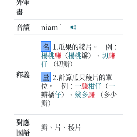
外筆
畫
ˋ
音讀
niam
名
1.瓜果的稜片。
例：
楊桃
㼓
（
楊桃
瓣）、
切
㼓
仔
（切瓣）
釋義
量
2.計算瓜果稜片的單
位。
例：
一
㼓
柑仔
（
一
瓣橘
仔
）、
幾多
㼓
（多少
瓣）
對應
瓣、片、稜片
國語