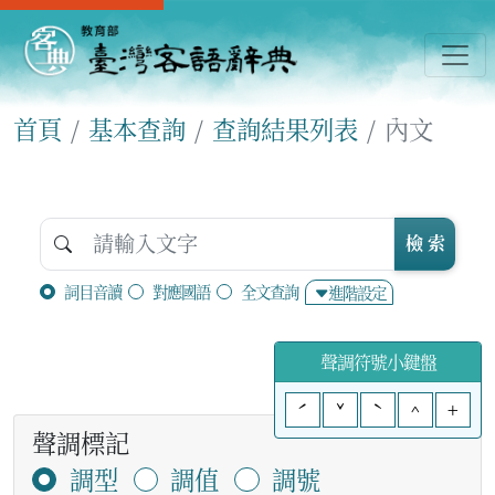
首頁
基本查詢
查詢結果列表
內文
檢 索
詞目音讀
對應國語
全文查詢
進階設定
聲調符號小鍵盤
ˊ
ˇ
ˋ
^
+
聲調標記
調型
調值
調號