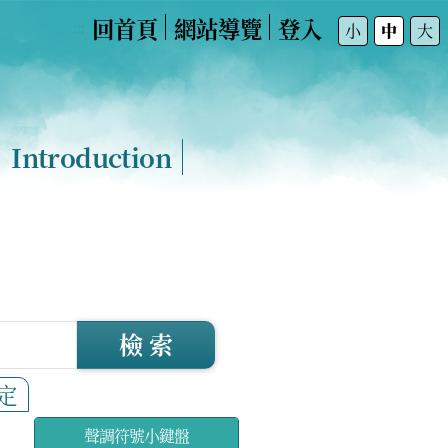
回首頁
網站導覽
登入
:::
小
中
大
Introduction
檢 索
定
聲調符號小鍵盤