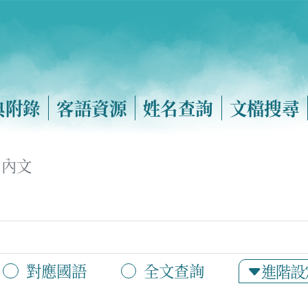
典附錄
客語資源
姓名查詢
文檔搜尋
內文
對應國語
全文查詢
進階設