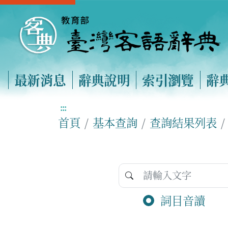
最新消息
辭典說明
索引瀏覽
辭
:::
首頁
基本查詢
查詢結果列表
詞目音讀