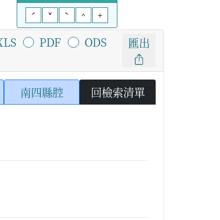
ˊ
ˇ
ˋ
^
+
XLS
PDF
ODS
匯出
南四縣腔
回檢索清單