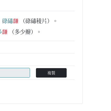
、
碌碡
㼓
（碌碡稜片）。
多
㼓
（多少瓣）。
複製