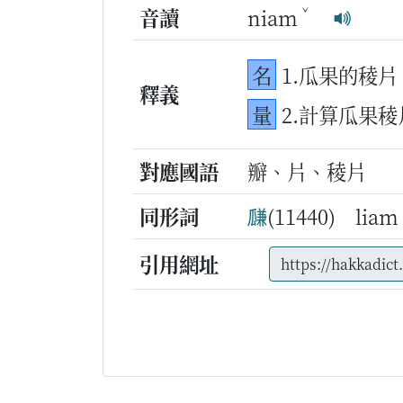
ˇ
音讀
niam
名
1.瓜果的稜片
釋義
量
2.計算瓜果
對應國語
瓣、片、稜片
同形詞
㼓
(11440) liam
引用網址