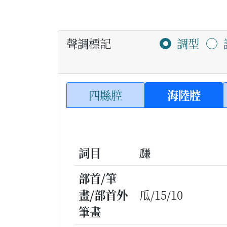
聲調標記
調型
四縣腔
海陸腔
詞目
㼓
部首/筆
畫/部首外
瓜/15/10
筆畫