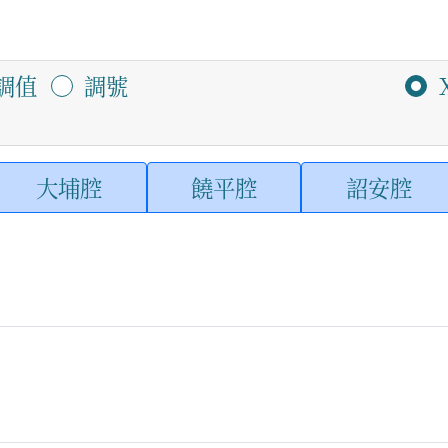
調值
調號
大埔腔
饒平腔
詔安腔