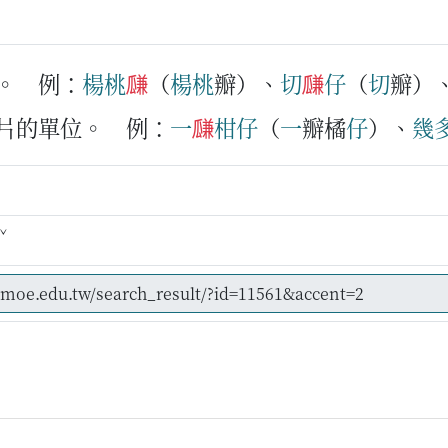
。
例：
楊桃
㼓
（
楊桃
瓣）、
切
㼓
仔
（
切
瓣）
稜片的單位。
例：
一
㼓
柑仔
（
一
瓣橘
仔
）、
幾
ˇ