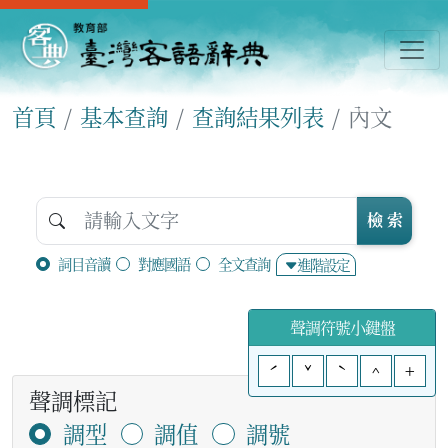
首頁
基本查詢
查詢結果列表
內文
檢 索
詞目音讀
對應國語
全文查詢
進階設定
聲調符號小鍵盤
ˊ
ˇ
ˋ
^
+
聲調標記
調型
調值
調號