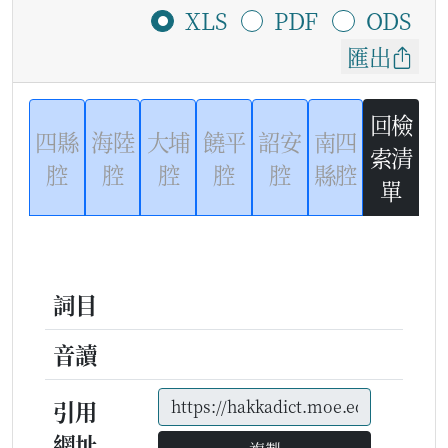
XLS
PDF
ODS
匯出
回檢
四縣
海陸
大埔
饒平
詔安
南四
索清
腔
腔
腔
腔
腔
縣腔
單
詞目
音讀
引用
網址