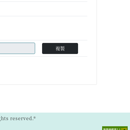
複製
ts reserved.®