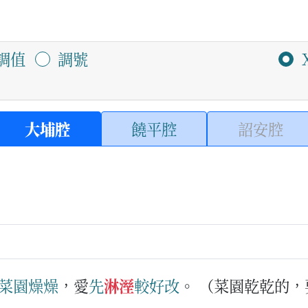
調值
調號
大埔腔
饒平腔
詔安腔
菜園
燥燥
，愛
先
淋溼
較
好
改
。
（菜園乾乾的，