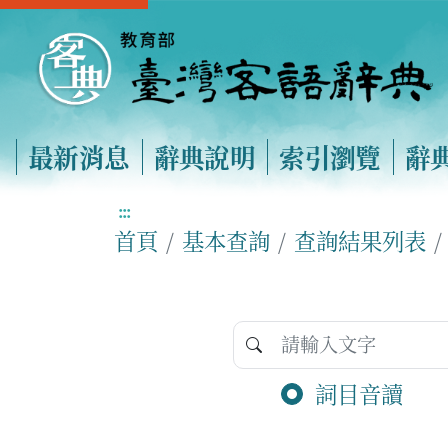
最新消息
辭典說明
索引瀏覽
辭
:::
首頁
基本查詢
查詢結果列表
詞目音讀