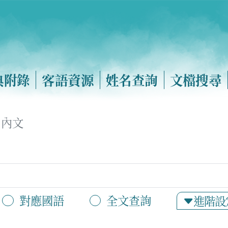
典附錄
客語資源
姓名查詢
文檔搜尋
內文
對應國語
全文查詢
進階設