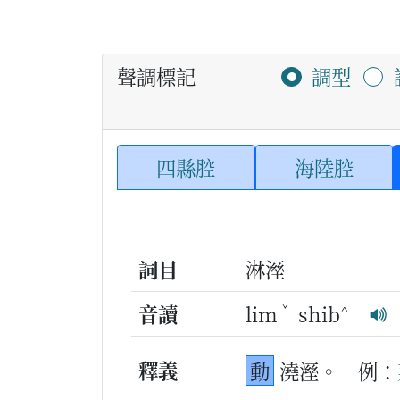
聲調標記
調型
四縣腔
海陸腔
詞目
淋溼
ˇ
^
音讀
lim
shib
釋義
動
澆溼。
例：