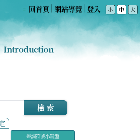
回首頁
網站導覽
登入
:::
小
中
大
Introduction
檢 索
定
聲調符號小鍵盤