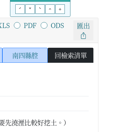
ˊ
ˇ
ˋ
^
+
XLS
PDF
ODS
匯出
南四縣腔
回檢索清單
要先澆溼比較好挖土。）