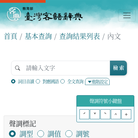
首頁
基本查詢
查詢結果列表
內文
檢 索
詞目音讀
對應國語
全文查詢
進階設定
聲調符號小鍵盤
ˊ
ˇ
ˋ
^
+
聲調標記
調型
調值
調號