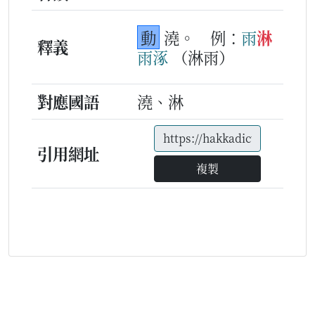
動
澆。
例：
雨
淋
釋義
雨
涿
（淋雨）
對應國語
澆、淋
引用網址
複製