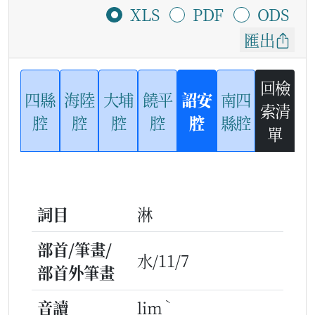
XLS
PDF
ODS
匯出
回檢
四縣
海陸
大埔
饒平
詔安
南四
索清
腔
腔
腔
腔
腔
縣腔
單
詞目
淋
部首/筆畫/
水/11/7
部首外筆畫
ˋ
音讀
lim