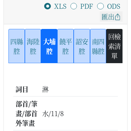
XLS
PDF
ODS
匯出
回檢
四縣
海陸
大埔
饒平
詔安
南四
索清
腔
腔
腔
腔
腔
縣腔
單
詞目
淋
部首/筆
畫/部首
水/11/8
外筆畫