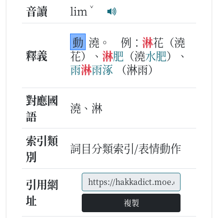
ˇ
音讀
lim
動
澆。
例：
淋
花（澆
釋義
花）、
淋
肥
（澆
水
肥
）、
雨
淋
雨
涿
（淋雨）
對應國
澆、淋
語
索引類
詞目分類索引/表情動作
別
引用網
址
複製