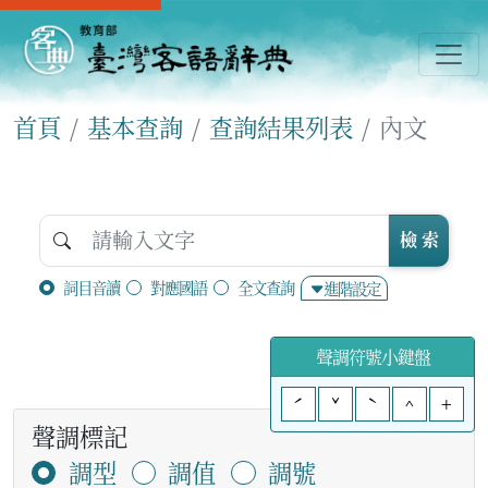
首頁
基本查詢
查詢結果列表
內文
檢 索
詞目音讀
對應國語
全文查詢
進階設定
聲調符號小鍵盤
ˊ
ˇ
ˋ
^
+
聲調標記
調型
調值
調號