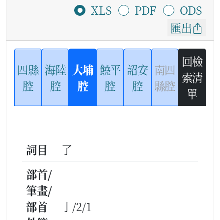
XLS
PDF
ODS
匯出
回檢
四縣
海陸
大埔
饒平
詔安
南四
索清
腔
腔
腔
腔
腔
縣腔
單
詞目
了
部首/
筆畫/
部首
亅/2/1