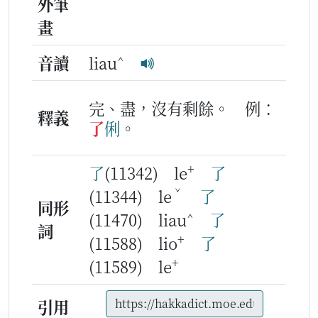
外筆
畫
^
音讀
liau
完、盡，沒有剩餘。
例：
釋義
了
俐
。
+
了
(11342) le
了
ˇ
(11344) le
了
同形
^
(11470) liau
了
詞
+
(11588) lio
了
+
(11589) le
引用