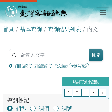
首頁
基本查詢
查詢結果列表
內文
檢 索
詞目音讀
對應國語
全文查詢
進階設定
聲調符號小鍵盤
ˊ
ˇ
ˋ
^
+
聲調標記
調型
調值
調號