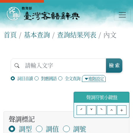
首頁
基本查詢
查詢結果列表
內文
檢 索
詞目音讀
對應國語
全文查詢
進階設定
聲調符號小鍵盤
ˊ
ˇ
ˋ
^
+
聲調標記
調型
調值
調號