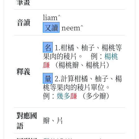
筆畫
^
liam
音讀
^
又讀
neem
名
1.柑橘、柚子、楊桃等
果肉的稜片。
例：
楊桃
㼓
（楊桃瓣、楊桃片）
釋義
量
2.計算柑橘、柚子、楊
桃等果肉的稜片單位。
例：
幾多
㼓
（多少瓣）
對應國
瓣、片
語