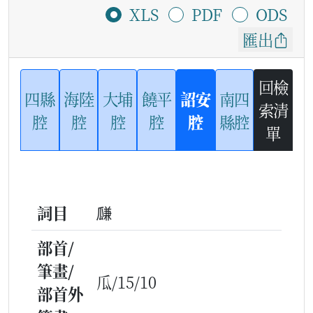
XLS
PDF
ODS
匯出
回檢
四縣
海陸
大埔
饒平
詔安
南四
索清
腔
腔
腔
腔
腔
縣腔
單
詞目
㼓
部首/
筆畫/
瓜/15/10
部首外