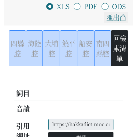
XLS
PDF
ODS
匯出
回檢
四縣
海陸
大埔
饒平
詔安
南四
索清
腔
腔
腔
腔
腔
縣腔
單
詞目
音讀
引用
網址