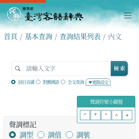
首頁
基本查詢
查詢結果列表
內文
檢 索
詞目音讀
對應國語
全文查詢
進階設定
聲調符號小鍵盤
ˊ
ˇ
ˋ
^
+
聲調標記
調型
調值
調號