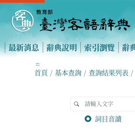
最新消息
辭典說明
索引瀏覽
辭
:::
首頁
基本查詢
查詢結果列表
詞目音讀