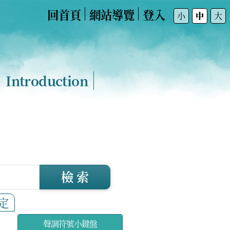
回首頁
網站導覽
登入
:::
小
中
大
Introduction
檢 索
定
聲調符號小鍵盤