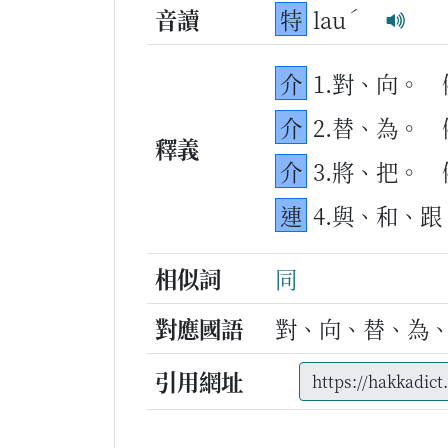
ˊ
音讀
特
lau
介
1.對、向。
介
2.替、為。
釋義
介
3.將、把。
連
4.與、和、跟
相似詞
同
對應國語
對、向、替、為
引用網址