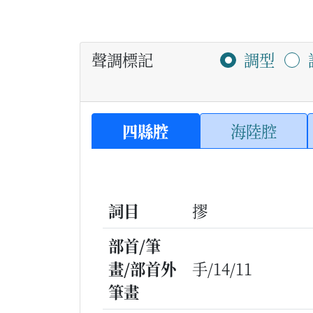
聲調標記
調型
四縣腔
海陸腔
詞目
摎
部首/筆
畫/部首外
手/14/11
筆畫