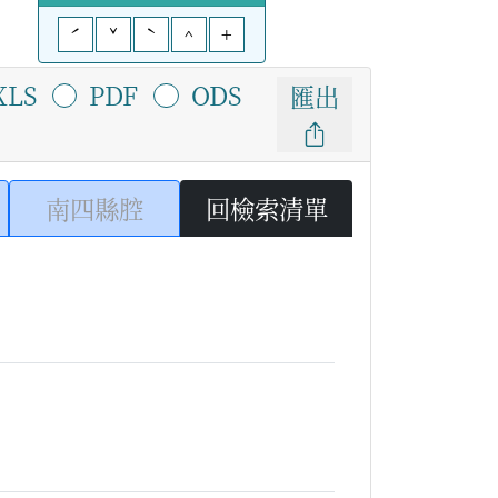
ˊ
ˇ
ˋ
^
+
XLS
PDF
ODS
匯出
南四縣腔
回檢索清單