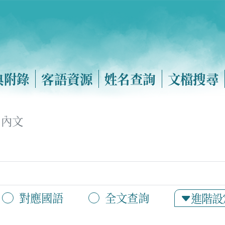
典附錄
客語資源
姓名查詢
文檔搜尋
內文
對應國語
全文查詢
進階設