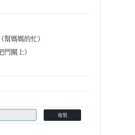
）
（幫媽媽的忙）
把門關上）
複製