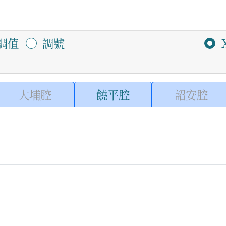
調值
調號
大埔腔
饒平腔
詔安腔