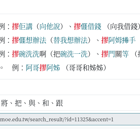
例：
摎
佢
講
（
向
他
說
）、
摎
𠊎
借錢
（向我借錢
例：
摎
𠊎
想辦法
（
替
我
想辦法
）、
摎
阿姆
𢯭手
例：
摎
碗
洗
洗
啊（把
碗
洗
一
洗
）、
摎
門
關
等
（
。
例：
阿哥
摎
阿姊
（哥哥和姊姊）
、將、把、與、和、跟