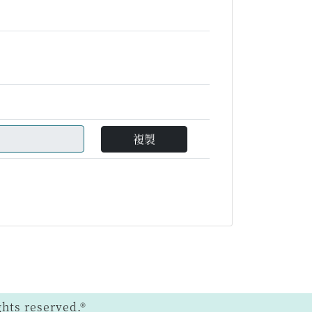
複製
ts reserved.®