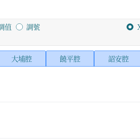
調值
調號
大埔腔
饒平腔
詔安腔