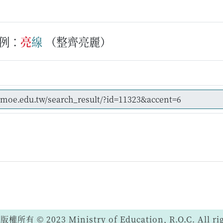
例：
亮
線
（整齊亮麗）
 © 2023 Ministry of Education, R.O.C. All righ