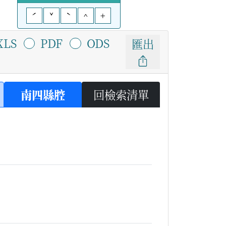
ˊ
ˇ
ˋ
^
+
XLS
PDF
ODS
匯出
南四縣腔
回檢索清單