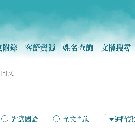
典附錄
客語資源
姓名查詢
文檔搜尋
內文
對應國語
全文查詢
進階設