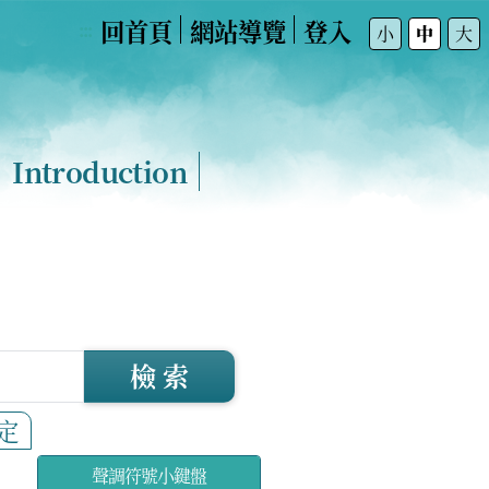
回首頁
網站導覽
登入
:::
小
中
大
Introduction
檢 索
定
聲調符號小鍵盤