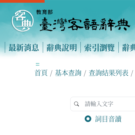
最新消息
辭典說明
索引瀏覽
辭
:::
首頁
基本查詢
查詢結果列表
詞目音讀