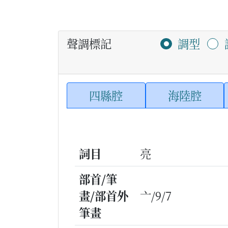
聲調標記
調型
四縣腔
海陸腔
詞目
亮
部首/筆
畫/部首外
亠/9/7
筆畫