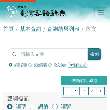
首頁
基本查詢
查詢結果列表
內文
檢 索
詞目音讀
對應國語
全文查詢
進階設定
聲調符號小鍵盤
ˊ
ˇ
ˋ
^
+
聲調標記
調型
調值
調號