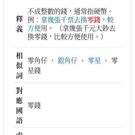
不成整數的錢，通常指硬幣。
釋
例：
拿
幾
張
千
票
去
換
零錢
，
較
方便
用。
（拿幾張千元大鈔去
義
換零錢，比較方便使用。）
相
零角仔 、
銀角仔
、
零星
、 零
似
星錢
詞
對
應
零錢
國
語