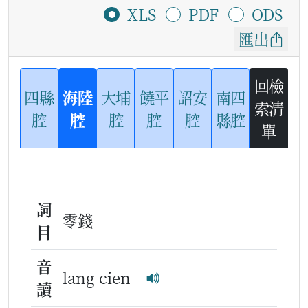
XLS
PDF
ODS
匯出
回檢
四縣
海陸
大埔
饒平
詔安
南四
索清
腔
腔
腔
腔
腔
縣腔
單
詞
零錢
目
音
lang cien
讀