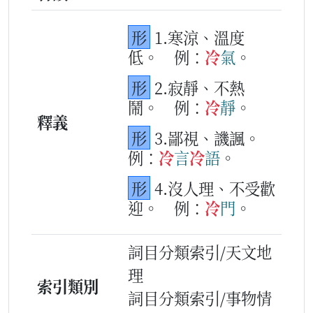
形
1.寒涼、溫度
低。
例：
冷
氣
。
形
2.寂靜、不熱
鬧。
例：
冷
靜
。
釋義
形
3.鄙視、譏諷。
例：
冷
言
冷
語
。
形
4.沒人理、不受歡
迎。
例：
冷
門
。
詞目分類索引/天文地
理
索引類別
詞目分類索引/事物情