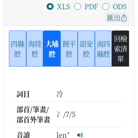
XLS
PDF
ODS
匯出
回檢
四縣
海陸
大埔
饒平
詔安
南四
索清
腔
腔
腔
腔
腔
縣腔
單
詞目
冷
部首/筆畫/
冫/7/5
部首外筆畫
+
音讀
len