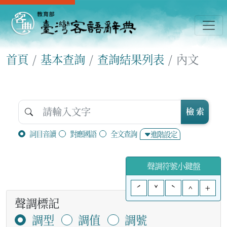
首頁
基本查詢
查詢結果列表
內文
檢 索
詞目音讀
對應國語
全文查詢
進階設定
聲調符號小鍵盤
ˊ
ˇ
ˋ
^
+
聲調標記
調型
調值
調號