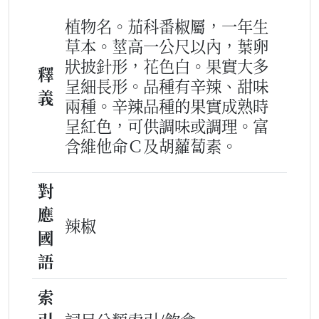
植物名。茄科番椒屬，一年生
草本。莖高一公尺以內，葉卵
狀披針形，花色白。果實大多
釋
呈細長形。品種有辛辣、甜味
義
兩種。辛辣品種的果實成熟時
呈紅色，可供調味或調理。富
含維他命Ｃ及胡蘿蔔素。
對
應
辣椒
國
語
索