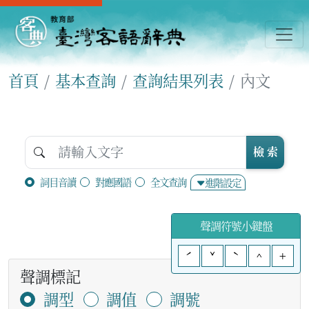
首頁
基本查詢
查詢結果列表
內文
檢 索
詞目音讀
對應國語
全文查詢
進階設定
聲調符號小鍵盤
ˊ
ˇ
ˋ
^
+
聲調標記
調型
調值
調號