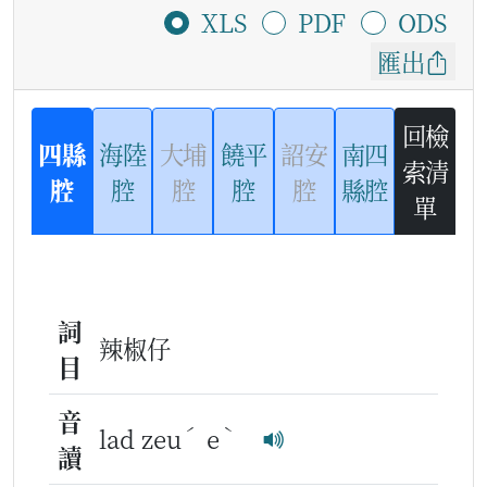
XLS
PDF
ODS
匯出
回檢
四縣
海陸
大埔
饒平
詔安
南四
索清
腔
腔
腔
腔
腔
縣腔
單
詞
辣椒仔
目
音
ˊ
ˋ
lad zeu
e
讀