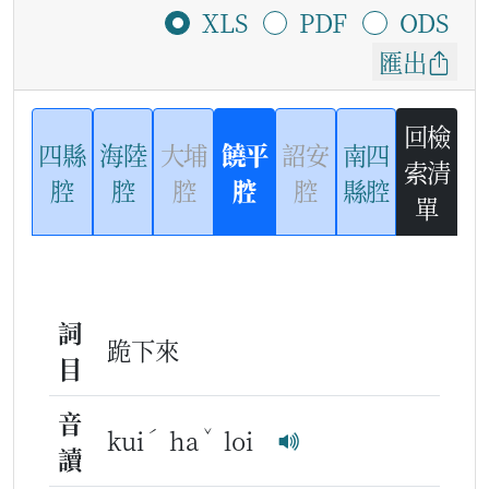
XLS
PDF
ODS
匯出
回檢
四縣
海陸
大埔
饒平
詔安
南四
索清
腔
腔
腔
腔
腔
縣腔
單
詞
跪下來
目
音
ˊ
ˇ
kui
ha
loi
讀