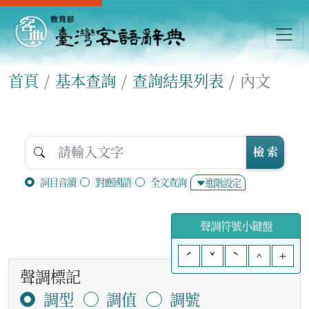
首頁
基本查詢
查詢結果列表
內文
檢 索
詞目音讀
對應國語
全文查詢
進階設定
聲調符號小鍵盤
ˊ
ˇ
ˋ
^
+
聲調標記
調型
調值
調號