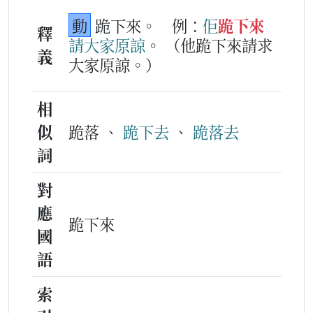
動
跪下來。
例：
佢
跪下來
釋
請
大家
原諒
。
（他跪下來請求
義
大家原諒。）
相
似
跪落 、
跪下去
、
跪落去
詞
對
應
跪下來
國
語
索